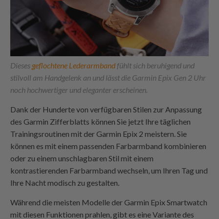
Dieses
geflochtene Lederarmband
fühlt sich beruhigend und
stilvoll am Handgelenk an und lässt die Garmin Epix Gen 2 Uhr
noch hochwertiger und eleganter erscheinen.
Dank der Hunderte von verfügbaren Stilen zur Anpassung
des Garmin Zifferblatts können Sie jetzt Ihre täglichen
Trainingsroutinen mit der Garmin Epix 2 meistern. Sie
können es mit einem passenden Farbarmband kombinieren
oder zu einem unschlagbaren Stil mit einem
kontrastierenden Farbarmband wechseln, um Ihren Tag und
Ihre Nacht modisch zu gestalten.
Während die meisten Modelle der Garmin Epix Smartwatch
mit diesen Funktionen prahlen, gibt es eine Variante des