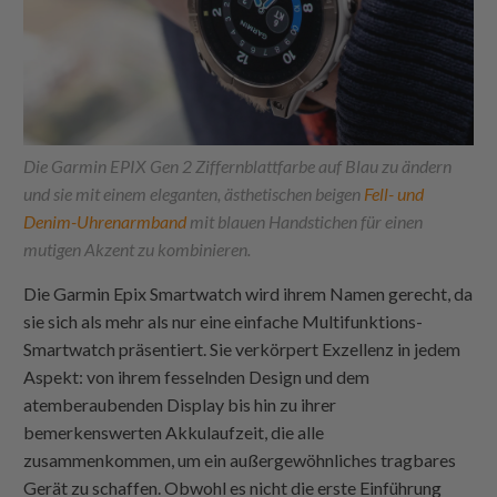
Die Garmin EPIX Gen 2 Ziffernblattfarbe auf Blau zu ändern
und sie mit einem eleganten, ästhetischen beigen
Fell- und
Denim-Uhrenarmband
mit blauen Handstichen für einen
mutigen Akzent zu kombinieren.
Die Garmin Epix Smartwatch wird ihrem Namen gerecht, da
sie sich als mehr als nur eine einfache Multifunktions-
Smartwatch präsentiert. Sie verkörpert Exzellenz in jedem
Aspekt: von ihrem fesselnden Design und dem
atemberaubenden Display bis hin zu ihrer
bemerkenswerten Akkulaufzeit, die alle
zusammenkommen, um ein außergewöhnliches tragbares
Gerät zu schaffen. Obwohl es nicht die erste Einführung