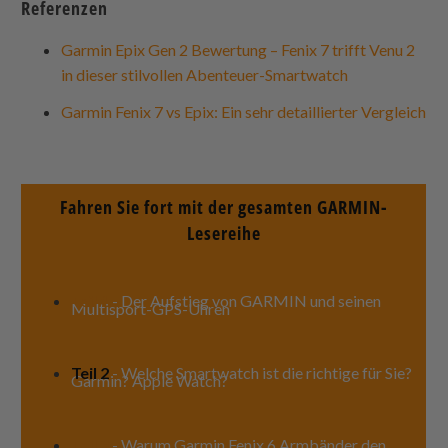
Referenzen
Garmin Epix Gen 2 Bewertung – Fenix 7 trifft Venu 2
in dieser stilvollen Abenteuer-Smartwatch
Garmin Fenix 7 vs Epix: Ein sehr detaillierter Vergleich
Fahren Sie fort mit der gesamten GARMIN-
Lesereihe
Teil 1
- Der Aufstieg von GARMIN und seinen
Multisport-GPS-Uhren
Teil 2
- Welche Smartwatch ist die richtige für Sie?
Garmin? Apple Watch?
Teil 3
- Warum Garmin Fenix 6 Armbänder den