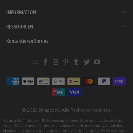
INFORMATION
RESSOURCEN
Kontaktieren Sie uns
Email
Strapcode
Strapcode
Strapcode
Strapcode
Strapcode
Strapcode
Strapcode
on
on
on
on
on
on
Facebook
Instagram
Pinterest
Tumblr
Twitter
YouTube
© 2026
Strapcode
. Alle Rechte vorbehalten.
We are not affiliated with RX SA, Audemars Piguet, Seiko Holdings Corporation,
Orient Watch Company Limited or any other watch brand company. All watches,
likeness, and logos are trademarks or registered trademarks of RX SA, Audemars