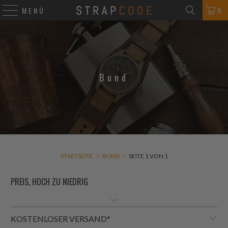
0
MENÜ
Bund
STARTSEITE
/
BUND
/
SEITE 1 VON 1
KOSTENLOSER VERSAND*