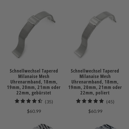
Schnellwechsel Tapered
Schnellwechsel Tapered
Milanaise Mesh
Milanaise Mesh
Uhrenarmband, 18mm,
Uhrenarmband, 18mm,
19mm, 20mm, 21mm oder
19mm, 20mm, 21mm oder
22mm, gebürstet
22mm, poliert
35
45
(35)
(45)
gesamt
gesamt
$60.99
$60.99
Bewertungen
Bewert