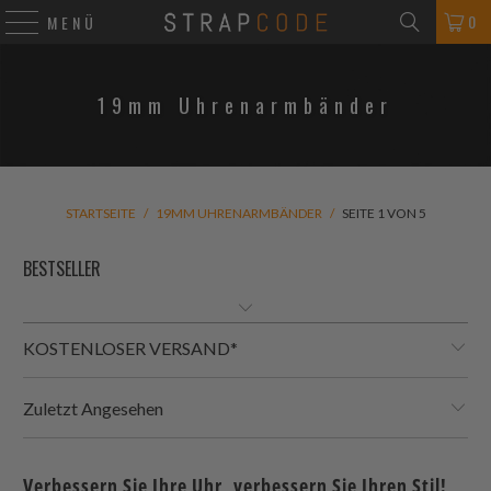
0
MENÜ
19mm Uhrenarmbänder
STARTSEITE
/
19MM UHRENARMBÄNDER
/
SEITE 1 VON 5
KOSTENLOSER VERSAND*
Zuletzt Angesehen
Verbessern Sie Ihre Uhr, verbessern Sie Ihren Stil!