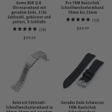
Goma BOR Q.R.
Pro FKM Kautschuk
Uhrenarmband mit
Schnellwechselarmband
geradem Ende, 316L
19mm bis 23mm
Edelstahl, gebürstet und
10
(10)
poliert, V-Schließe
gesamt
$49.99
28
(28)
Bewert
gesamt
$99.99
Bewertungen
Asteroid Edelstahl-
Gerades Ende Schwarzes
Schnellwechselarmband in
FKM-Kautschuk
19mm 20mm mit geradem
Schnellwechsel-