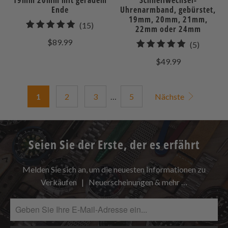
Ende
Uhrenarmband, gebürstet,
19mm, 20mm, 21mm,
15
(15)
22mm oder 24mm
gesamt
$89.99
5
(5)
Bewertungen
gesamt
$49.99
Bewert
1
2
3
…
5
Nächste
Seien Sie der Erste, der es erfährt
Melden Sie sich an, um die neuesten Informationen zu
Verkäufen | Neuerscheinungen & mehr …