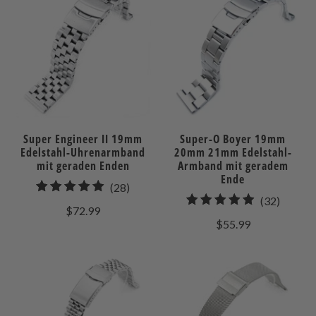
Super Engineer II 19mm
Super-O Boyer 19mm
Edelstahl-Uhrenarmband
20mm 21mm Edelstahl-
mit geraden Enden
Armband mit geradem
Ende
28
(28)
32
(32)
gesamt
$72.99
gesamt
Bewertungen
$55.99
Bewert