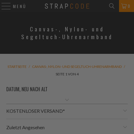
0
MENÜ
Canvas-, Nylon- und
Segeltuch-Uhrenarmband
STARTSEITE
/
CANVAS-, NYLON- UND SEGELTUCH-UHRENARMBAND
/
SEITE 1 VON 4
KOSTENLOSER VERSAND*
Zuletzt Angesehen