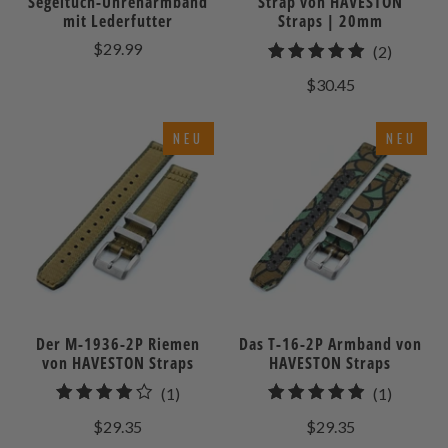
Segeltuch-Uhrenarmband
Strap von HAVESTON
mit Lederfutter
Straps | 20mm
$29.99
2
(2)
gesamt
$30.45
Bewert
NEU
NEU
Der M-1936-2P Riemen
Das T-16-2P Armband von
von HAVESTON Straps
HAVESTON Straps
1
1
(1)
(1)
gesamt
gesamt
$29.35
$29.35
Bewertungen
Bewert