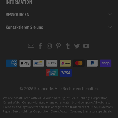
INFORMATION
RESSOURCEN
Kontaktieren Sie uns
Email
Strapcode
Strapcode
Strapcode
Strapcode
Strapcode
Strapcode
Strapcode
on
on
on
on
on
on
Facebook
Instagram
Pinterest
Tumblr
Twitter
YouTube
© 2026
Strapcode
. Alle Rechte vorbehalten.
We are not affiliated with RX SA, Audemars Piguet, Seiko Holdings Corporation,
Orient Watch Company Limited or any other watch brand company. All watches,
likeness, and logos are trademarks or registered trademarks of RX SA, Audemars
Piguet, Seiko Holdings Corporation, Orient Watch Company Limited, respectively.