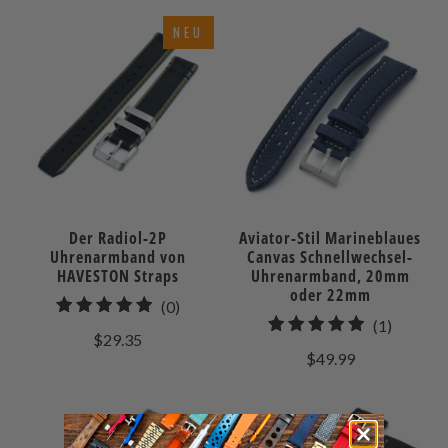
NEU
Der Radiol-2P
Aviator-Stil Marineblaues
Uhrenarmband von
Canvas Schnellwechsel-
HAVESTON Straps
Uhrenarmband, 20mm
oder 22mm
0
(0)
1
(1)
gesamt
$29.35
gesamt
Bewertungen
$49.99
Bewert