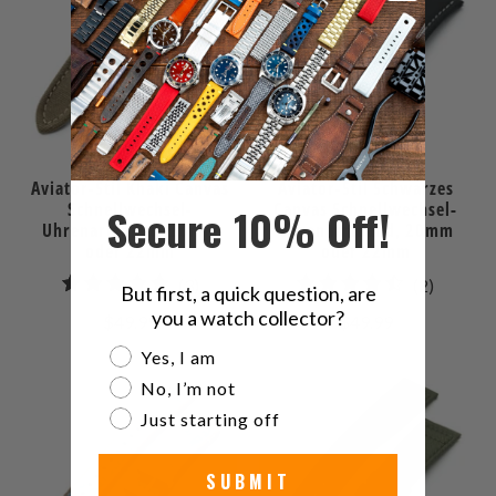
Aviator-Stil Khaki Canvas
Aviator-Stil Schwarzes
Schnellwechsel-
Canvas Schnellwechsel-
Secure 10% Off!
Uhrenarmband, 20mm
Uhrenarmband, 20mm
oder 22mm
oder 22mm
3
2
(3)
(2)
But first, a quick question, are
gesamt
gesamt
you a watch collector?
$49.99
$49.99
Bewertungen
Bewert
Are you a watch collector?
Yes, I am
No, I’m not
Just starting off
SUBMIT