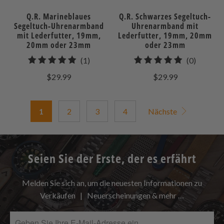
Q.R. Marineblaues
Q.R. Schwarzes Segeltuch-
Segeltuch-Uhrenarmband
Uhrenarmband mit
mit Lederfutter, 19mm,
Lederfutter, 19mm, 20mm
20mm oder 23mm
oder 23mm
1
0
(1)
(0)
gesamt
gesamt
$29.99
$29.99
Bewertungen
Bewert
1
2
3
4
Nächste
Seien Sie der Erste, der es erfährt
Melden Sie sich an, um die neuesten Informationen zu
Verkäufen | Neuerscheinungen & mehr …