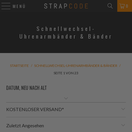
0
MENÜ
Schnellwechsel-
Uhrenarmbänder & Bänder
STARTSEITE
/
SCHNELLWECHSEL-UHRENARMBÄNDER & BÄNDER
/
SEITE 1 VON 23
KOSTENLOSER VERSAND*
Zuletzt Angesehen