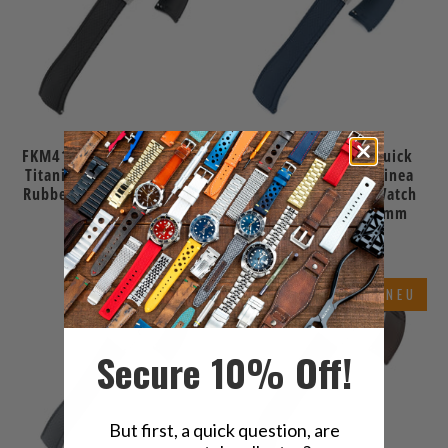
FKM41 Black Quick Release
FKM41 Navy Blue Quick
Titanium Slinea Clasp FKM
Release Titanium Slinea
Rubber Watch Band, 20mm
Clasp FKM Rubber Watch
or 22mm
Band, 20mm or 22mm
$59.99
$59.99
NEU
NEU
Secure 10% Off!
But first, a quick question, are