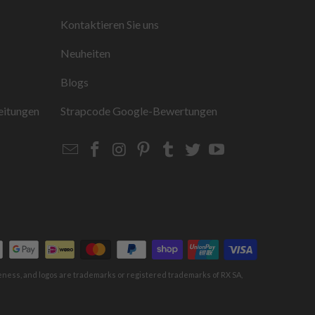
Kontaktieren Sie uns
Neuheiten
Blogs
eitungen
Strapcode
Google-Bewertungen
Email
Strapcode
Strapcode
Strapcode
Strapcode
Strapcode
Strapcode
Strapcode
on
on
on
on
on
on
Facebook
Instagram
Pinterest
Tumblr
Twitter
YouTube
keness, and logos are trademarks or registered trademarks of RX SA,