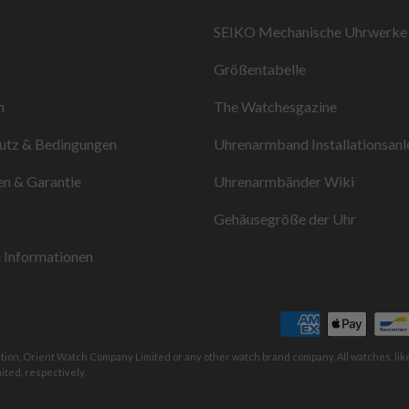
SEIKO Mechanische Uhrwerke
Größentabelle
n
The Watchesgazine
utz & Bedingungen
Uhrenarmband Installationsanl
n & Garantie
Uhrenarmbänder Wiki
Gehäusegröße der Uhr
 Informationen
ation, Orient Watch Company Limited or any other watch brand company. All watches, li
ted, respectively.