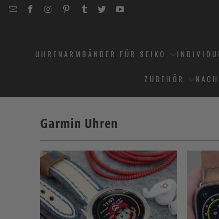
EMAIL
STRAPCODE
STRAPCODE
STRAPCODE
STRAPCODE
STRAPCODE
STRAPCODE
STRAPCODE
ON
ON
ON
ON
ON
ON
FACEBOOK
INSTAGRAM
PINTEREST
TUMBLR
TWITTER
YOUTUBE
UHRENARMBÄNDER FÜR SEIKO
INDIVID
ZUBEHÖR
NACH
Garmin Uhren