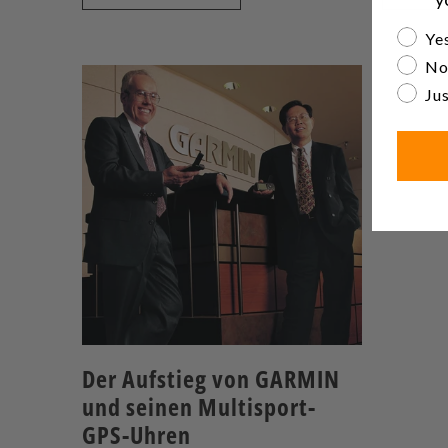
Are yo
Yes
No
Jus
Der Aufstieg von GARMIN
und seinen Multisport-
GPS-Uhren