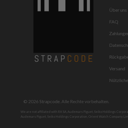
Über uns
FAQ
Zahlunge
Datensch
Rückgabe
Versand
Nützliche
© 2026
Strapcode
. Alle Rechte vorbehalten.
We are not affiliated with RX SA, Audemars Piguet, Seiko Holdings Corpor
Audemars Piguet, Seiko Holdings Corporation, Orient Watch Company Limi