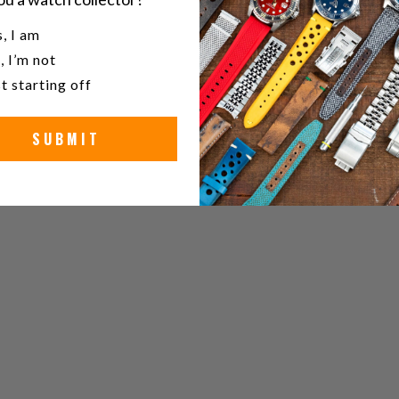
u a watch collector?
, I am
, I’m not
t starting off
SUBMIT