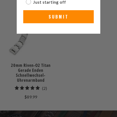
Bewertungen
Just starting off
NEU
SUBMIT
20mm Riven-O2 Titan
Gerade Enden
Schnellwechsel-
Uhrenarmband
2
(2)
gesamt
$89.99
Bewertungen