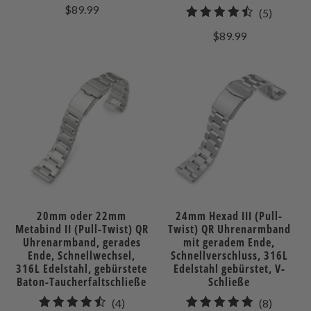
gesamt
$89.99
5
(5)
Bewertungen
gesamt
$89.99
Bewert
20mm oder 22mm
24mm Hexad III (Pull-
Metabind II (Pull-Twist) QR
Twist) QR Uhrenarmband
Uhrenarmband, gerades
mit geradem Ende,
Ende, Schnellwechsel,
Schnellverschluss, 316L
316L Edelstahl, gebürstete
Edelstahl gebürstet, V-
Baton-Taucherfaltschließe
Schließe
4
8
(4)
(8)