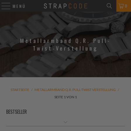
0
MENÜ
Metallarmband Q.R. Pull-
Twist-Verstellung
STARTSEITE
/
METALLARMBAND Q.R. PULL-TWIST-VERSTELLUNG
/
SEITE 1 VON 1