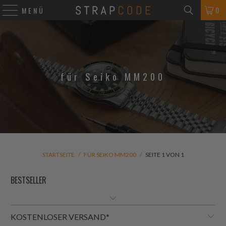
0
MENÜ
für Seiko MM200
STARTSEITE
/
FÜR SEIKO MM200
/
SEITE 1 VON 1
KOSTENLOSER VERSAND*