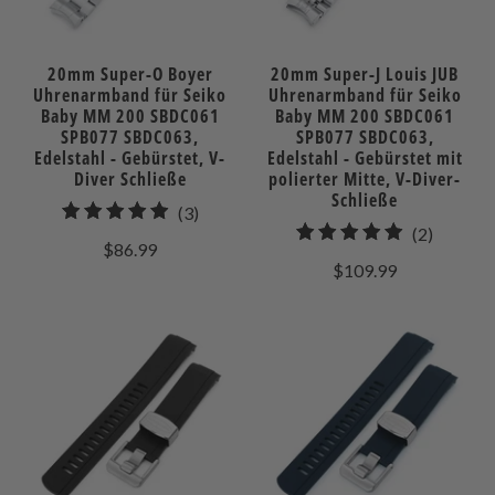
20mm Super-O Boyer
20mm Super-J Louis JUB
Uhrenarmband für Seiko
Uhrenarmband für Seiko
Baby MM 200 SBDC061
Baby MM 200 SBDC061
SPB077 SBDC063,
SPB077 SBDC063,
Edelstahl - Gebürstet, V-
Edelstahl - Gebürstet mit
Diver Schließe
polierter Mitte, V-Diver-
Schließe
3
(3)
2
(2)
gesamt
$86.99
gesamt
Bewertungen
$109.99
Bewert