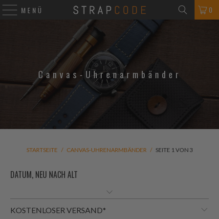
0
MENÜ
Canvas-Uhrenarmbänder
STARTSEITE
/
CANVAS-UHRENARMBÄNDER
/
SEITE 1 VON 3
KOSTENLOSER VERSAND*