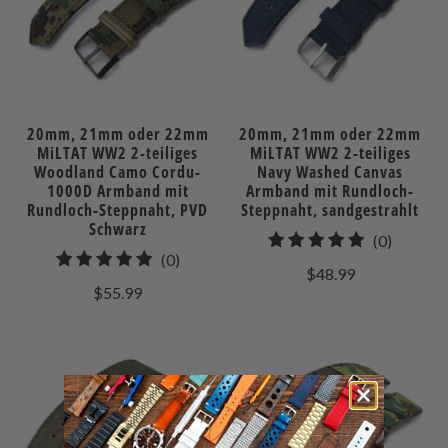
20mm, 21mm oder 22mm
20mm, 21mm oder 22mm
MiLTAT WW2 2-teiliges
MiLTAT WW2 2-teiliges
Woodland Camo Cordu-
Navy Washed Canvas
1000D Armband mit
Armband mit Rundloch-
Rundloch-Steppnaht, PVD
Steppnaht, sandgestrahlt
Schwarz
0
(0)
0
(0)
gesamt
$48.99
gesamt
Bewert
$55.99
Bewertungen