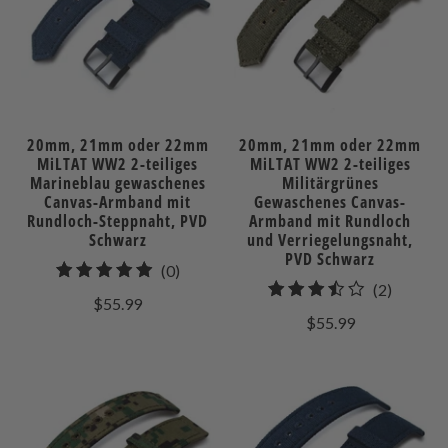
20mm, 21mm oder 22mm
20mm, 21mm oder 22mm
MiLTAT WW2 2-teiliges
MiLTAT WW2 2-teiliges
Marineblau gewaschenes
Militärgrünes
Canvas-Armband mit
Gewaschenes Canvas-
Rundloch-Steppnaht, PVD
Armband mit Rundloch
Schwarz
und Verriegelungsnaht,
PVD Schwarz
0
(0)
2
(2)
gesamt
$55.99
gesamt
Bewertungen
$55.99
Bewert