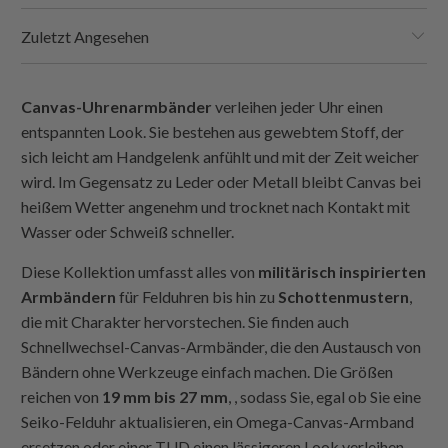
Zuletzt Angesehen
Canvas-Uhrenarmbänder
verleihen jeder Uhr einen
entspannten Look. Sie bestehen aus gewebtem Stoff, der
sich leicht am Handgelenk anfühlt und mit der Zeit weicher
wird. Im Gegensatz zu Leder oder Metall bleibt Canvas bei
heißem Wetter angenehm und trocknet nach Kontakt mit
Wasser oder Schweiß schneller.
Diese Kollektion umfasst alles von
militärisch inspirierten
Armbändern
für Felduhren bis hin zu
Schottenmustern
,
die mit Charakter hervorstechen. Sie finden auch
Schnellwechsel-Canvas-Armbänder, die den Austausch von
Bändern ohne Werkzeuge einfach machen. Die Größen
reichen von
19 mm bis 27 mm
, , sodass Sie, egal ob Sie eine
Seiko-Felduhr aktualisieren, ein Omega-Canvas-Armband
ersetzen oder einer TUD einen lässigeren Look verleihen