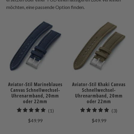
möchten, eine passende Option finden.
Aviator-Stil Marineblaues
Aviator-Stil Khaki Canvas
Canvas Schnellwechsel-
Schnellwechsel-
Uhrenarmband, 20mm
Uhrenarmband, 20mm
oder 22mm
oder 22mm
1
3
(1)
(3)
gesamt
gesamt
$49.99
$49.99
Bewertungen
Bewert