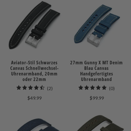
Aviator-Stil Schwarzes
27mm Gunny X MT Denim
Canvas Schnellwechsel-
Blau Canvas
Uhrenarmband, 20mm
Handgefertigtes
oder 22mm
Uhrenarmband
2
0
(2)
(0)
gesamt
gesamt
$49.99
$99.99
Bewertungen
Bewert