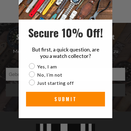
gesamt
$9.99
Bewertungen
Secure 10% Off!
Seien Sie der Erste, der es erfährt
But first, a quick question, are
Melden Sie sich an, um die neuesten Informationen zu
you a watch collector?
Verkäufen | Neuerscheinungen & mehr …
Are you a watch collector?
Yes, I am
No, I’m not
Just starting off
SUBMIT