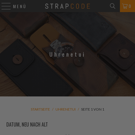
0
MENÜ
Uhrenetui
STARTSEITE
/
UHRENETUI
/
SEITE 1 VON 1