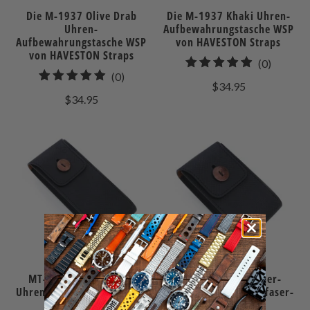
Die M-1937 Olive Drab
Die M-1937 Khaki Uhren-
Uhren-
Aufbewahrungstasche WSP
Aufbewahrungstasche WSP
von HAVESTON Straps
von HAVESTON Straps
0
(0)
0
(0)
gesamt
$34.95
gesamt
Bewert
$34.95
Bewertungen
MT-3 Deutsche Leder-
MT-3 Deutsche Leder-
Uhrenetui im Carbonfaser-
Uhrenetui im Carbonfaser-
Design für
Design für