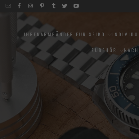
EMAIL
STRAPCODE
STRAPCODE
STRAPCODE
STRAPCODE
STRAPCODE
STRAPCODE
STRAPCODE
ON
ON
ON
ON
ON
ON
FACEBOOK
INSTAGRAM
PINTEREST
TUMBLR
TWITTER
YOUTUBE
UHRENARMBÄNDER FÜR SEIKO
INDIVID
ZUBEHÖR
NACH