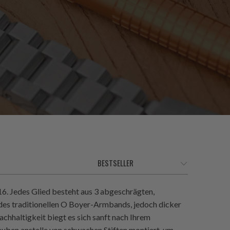
6. Jedes Glied besteht aus 3 abgeschrägten,
 des traditionellen O Boyer-Armbands, jedoch dicker
hhaltigkeit biegt es sich sanft nach Ihrem
auben anstelle von schwachen Stiften montiert, um