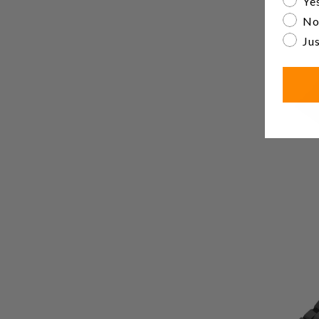
Yes
No
Jus