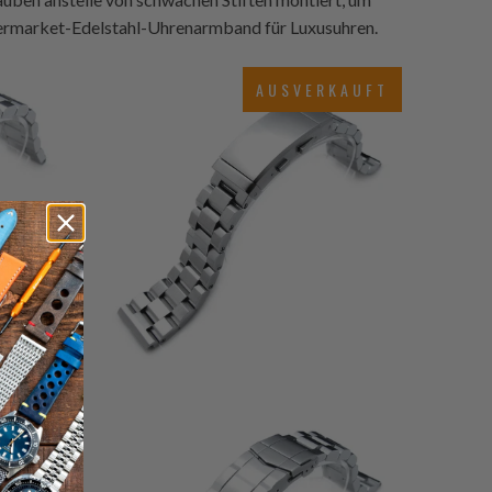
Aftermarket-Edelstahl-Uhrenarmband für Luxusuhren.
7
(7)
gesamt
$107.99
AUSVERKAUFT
esamt
Bewertungen
ewertungen
8
(8)
esamt
gesamt
$93.99
ewertungen
Bewertungen