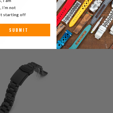
, I am
, I’m not
t starting off
SUBMIT
6
(6)
gesamt
$100.99
Bewertungen