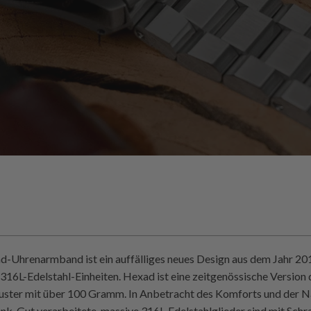
-Uhrenarmband ist ein auffälliges neues Design aus dem Jahr 201
316L-Edelstahl-Einheiten. Hexad ist eine zeitgenössische Version
ster mit über 100 Gramm. In Anbetracht des Komforts und der Nac
k. Gut verarbeitete, massive 316L-Edelstahlglieder sind mit Schr