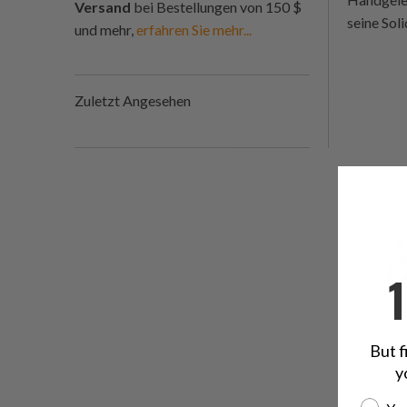
Versand
bei Bestellungen von 150 $
seine Sol
und mehr,
erfahren Sie mehr...
Zuletzt Angesehen
But f
y
Are yo