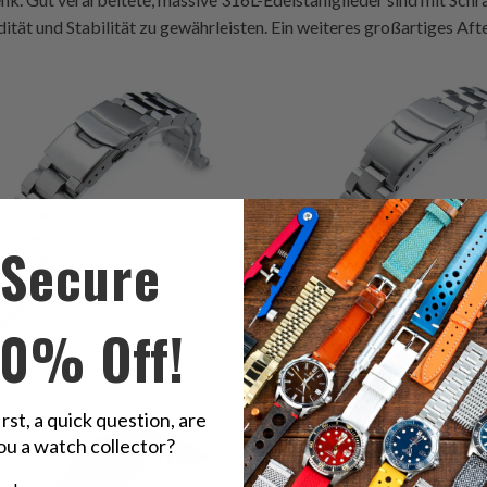
idität und Stabilität zu gewährleisten. Ein weiteres großartiges 
10
6
(10)
(6)
gesamt
g
$72.99
$72.99
Bewertungen
B
Secure
10% Off!
5
(5)
4
(4)
gesamt
$100.99
g
irst, a quick question, are
$107.99
Bewertungen
B
ou a watch collector?
u a watch collector?