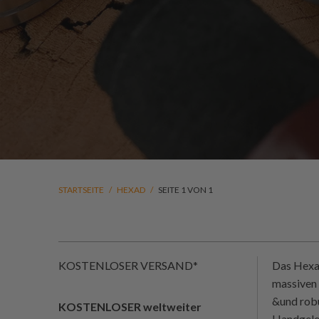
STARTSEITE
/
HEXAD
/
SEITE 1 VON 1
KOSTENLOSER VERSAND*
Das Hexad
massiven 
&und robu
KOSTENLOSER weltweiter
Handgelen