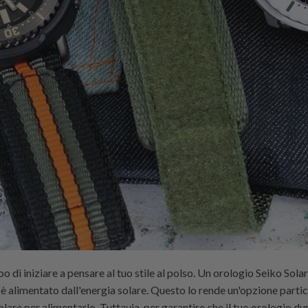
po di iniziare a pensare al tuo stile al polso. Un orologio Seiko Solar
 è alimentato dall'energia solare. Questo lo rende un'opzione parti
olare per alimentarlo. Tuttavia, per garantire che il tuo orologio dur