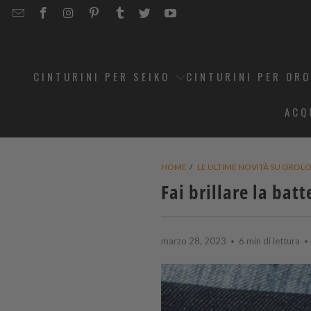
EMAIL
STRAPCODE
STRAPCODE
STRAPCODE
STRAPCODE
STRAPCODE
STRAPCODE
STRAPCODE
ON
ON
ON
ON
ON
ON
FACEBOOK
INSTAGRAM
PINTEREST
TUMBLR
TWITTER
YOUTUBE
CINTURINI PER SEIKO
CINTURINI PER OR
ACQ
HOME
/
LE ULTIME NOVITÀ SU OROLOG
Fai brillare la batt
marzo 28, 2023
6 min di lettura