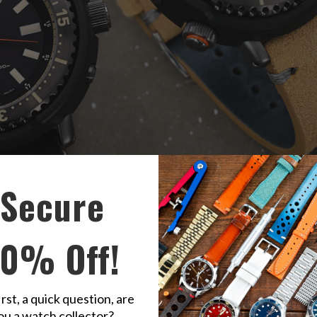
Secure
10% Off!
due cinturini per orologio in pelle scamosciata italiana con rilascio rap
irst, a quick question, are
ou a watch collector?