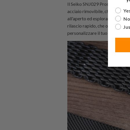
Il Seiko SNJ029 Prospex Street S
Are yo
Yes
acciaio rimovibile, che serve a 
all'aperto ed esplorare nuovi ter
No
rilascio rapido, che offrono sia
Jus
personalizzare il tuo orologio pe