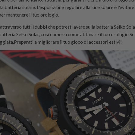
la batteria solare. L'esposizione regolare alla luce solare e l'evit
per mantenere il tuo orologio.
attraverso tutti i dubbi che potresti avere sulla batteria Seiko Sol
 batteria Seiko Solar, così come su come abbinare il tuo orologio Sei
giata.Preparati a migliorare il tuo gioco di accessori estivi!