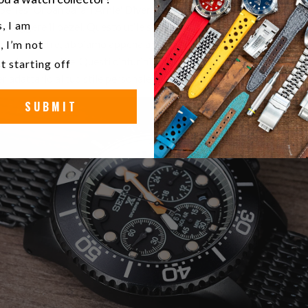
eries 'Urban Safari Arnie' Diver Watch vanta una caratteristica ch
u a watch collector?
, I am
proteggere il bezel. Questo utile strumento può essere particolarm
ritori. Inoltre, abbiamo appena abbinato l'orologio a cinturini in p
, I’m not
 comfort che stile. Questi cinturini possono essere facilmente sostit
t starting off
r adattarlo al tuo stile personale.
SUBMIT