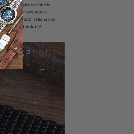
iave: la sua protezione in
ente utile per avventure
elle scamosciata italiana con
uiti, permettendoti di