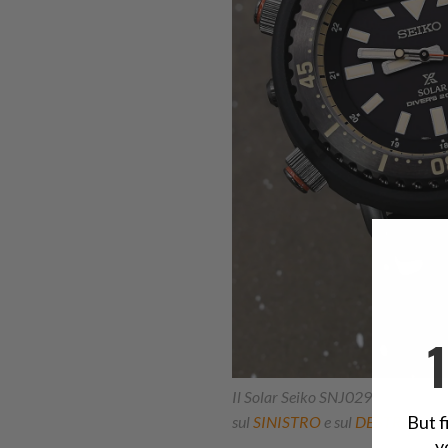
Il Solar Seiko SNJ029 è abbinato a 
But f
sul
SINISTRO
e sul
DESTRO
y