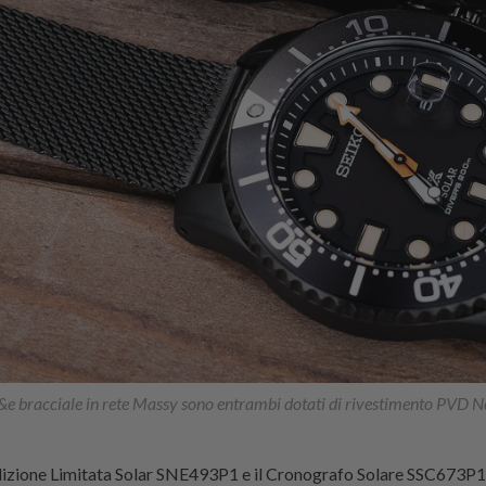
e bracciale in rete Massy sono entrambi dotati di rivestimento PVD Ner
Edizione Limitata Solar SNE493P1 e il Cronografo Solare SSC673P1