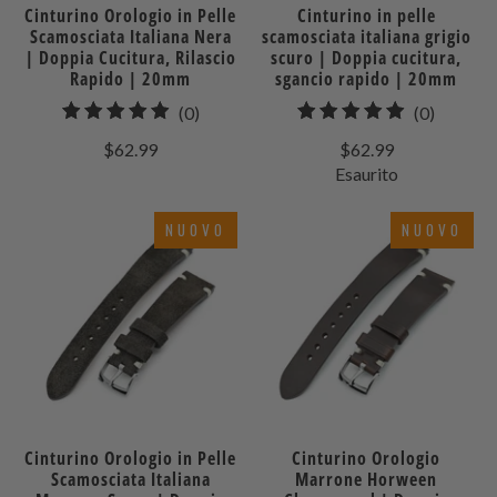
Cinturino Orologio in Pelle
Cinturino in pelle
Scamosciata Italiana Nera
scamosciata italiana grigio
| Doppia Cucitura, Rilascio
scuro | Doppia cucitura,
Rapido | 20mm
sgancio rapido | 20mm
0
0
(0)
(0)
recensioni
recensio
$62.99
$62.99
totali
totali
Esaurito
NUOVO
NUOVO
Cinturino Orologio in Pelle
Cinturino Orologio
Scamosciata Italiana
Marrone Horween