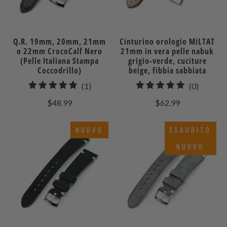
Q.R. 19mm, 20mm, 21mm
Cinturino orologio MiLTAT
o 22mm CrocoCalf Nero
21mm in vera pelle nabuk
(Pelle Italiana Stampa
grigio-verde, cuciture
Coccodrillo)
beige, fibbia sabbiata
1
0
(1)
(0)
recensioni
recensio
$48.99
$62.99
totali
totali
NUOVO
ESAURITO
NUOVO