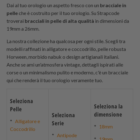
Dai al tuo orologio un aspetto fresco con un
bracciale in
pelle
che è costruito per il tuo orologio. Su
Strapcode
troverai
bracciali in pelle di alta qualità
in dimensioni da
19mm a 26mm.
La nostra collezione ha qualcosa per ogni stile. Scegli tra
modelli raffinati in alligatore e coccodrillo, pelle robusta
Horween, morbido nabuk o design artigianali italiani.
Anche se ami un'atmosfera vintage, dettagli ispirati alle
corse o un minimalismo pulito e moderno, c'è un bracciale
qui che renderà il tuo orologio veramente tuo.
Seleziona
Seleziona la
Pelle
dimensione
Seleziona
*
Alligatore e
Serie
*
18mm
Coccodrillo
*
Antipode
*
19mm