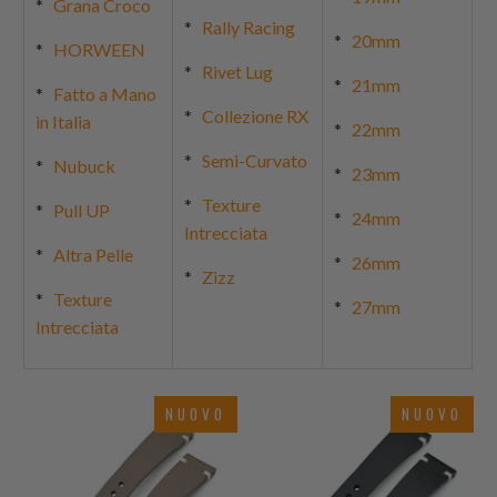
*
Grana Croco
*
Rally Racing
*
20mm
*
HORWEEN
*
Rivet Lug
*
21mm
*
Fatto a Mano
*
Collezione RX
in Italia
*
22mm
*
Semi-Curvato
*
Nubuck
*
23mm
*
Texture
*
Pull UP
*
24mm
Intrecciata
*
Altra Pelle
*
26mm
*
Zizz
*
Texture
*
27mm
Intrecciata
NUOVO
NUOVO