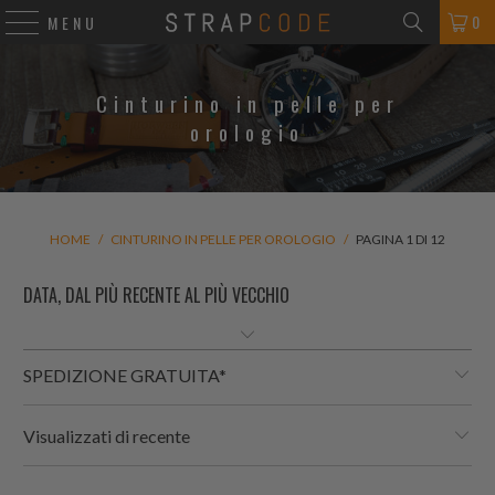
0
MENU
Cinturino in pelle per
orologio
HOME
/
CINTURINO IN PELLE PER OROLOGIO
/
PAGINA 1 DI 12
SPEDIZIONE GRATUITA*
Visualizzati di recente