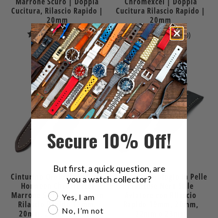
Marrone Scuro | Doppia
Chromexcel | Doppia
Cucitura, Rilascio Rapido |
Cucitura Rilascio Rapido |
20mm
20mm
0
0
(0)
(0)
recensioni
recensio
$62.99
$69.99
totali
totali
Secure 10% Off!
But first, a quick question, are
Cinturino Orologio in Pelle
Cinturino Orologio in Pelle
you a watch collector?
Horween Chromexcel
Francese Nera Stile
Marrone Stile Aviatore con
Aviatore con Rilascio
Are you a watch collector?
Yes, I am
Rilascio Rapido 19mm,
Rapido 19mm, 20mm,
No, I’m not
20mm, 22mm o 23mm
22mm o 23mm