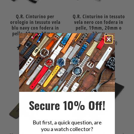
Q.R. Cinturino per
Q.R. Cinturino in tessuto
orologio in tessuto vela
vela nero con fodera in
blu navy con fodera in
pelle, 19mm, 20mm o
pelle, 19mm, 20mm o
23mm
23mm
0
(0)
1
(1)
recensio
$29.99
recensioni
totali
$29.99
totali
Secure 10% Off!
But first, a quick question, are
you a watch collector?