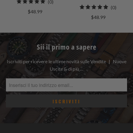
0
(0)
0
(0)
recensioni
$48.99
recensio
totali
$48.99
totali
Sii il primo a sapere
Iscriviti per ricevere le ultime novità sulle Vendite | Nuove
Uscite & di più …