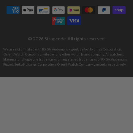
Strapcode
on
on
on
on
on
on
Facebook
Instagram
Pinterest
Tumblr
Twitter
YouTube
© 2026
Strapcode
. All rights reserved.
We are not affiliated with RX SA, Audemars Piguet, Seiko Holdings Corporation,
Orient Watch Company Limited or any other watch brand company. All watches,
likeness, and logos are trademarks or registered trademarks of RX SA, Audemars
Piguet, Seiko Holdings Corporation, Orient Watch Company Limited, respectively.