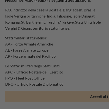
Nessun servizio (FedEx) a
seguenti destinazioni:
P.O. Indirizzo della casella postale, Bangladesh, Brasile,
Isole Vergini britanniche,
India, Filippine, Isole Dinagat,
Romania,
St. Barthélemy, Turchia/Türkiye, Stati Uniti Isole
Vergini
& Guam, territorio statunitense.
Stati militari statunitensi:
AA - Forze Armate Americhe
AE - Forze Armate Europe
AP - Forze armate del Pacifico
Le "città" militari degli Stati Uniti
:
APO - Ufficio Postale dell'Esercito
FPO - Fleet Post Office
DPO - Ufficio Postale Diplomatico
Accedi al t