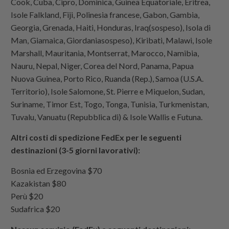
Cook, Cuba, Cipro, Dominica, Guinea Equatoriale, Eritrea,
Isole Falkland, Fiji, Polinesia francese, Gabon, Gambia,
Georgia, Grenada, Haiti, Honduras, Iraq(
sospeso)
, Isola di
Man, Giamaica, Giordania
sospeso)
, Kiribati, Malawi, Isole
Marshall, Mauritania, Montserrat, Marocco, Namibia,
Nauru, Nepal, Niger, Corea del Nord, Panama, Papua
Nuova Guinea, Porto Rico, Ruanda (Rep.), Samoa (U.S.A.
Territorio), Isole Salomone, St. Pierre e Miquelon, Sudan,
Suriname, Timor Est, Togo, Tonga, Tunisia, Turkmenistan,
Tuvalu, Vanuatu (Repubblica di) & Isole Wallis e Futuna.
Altri costi di spedizione FedEx per le seguenti
destinazioni (3-5 giorni lavorativi):
Bosnia ed Erzegovina $70
Kazakistan $80
Perù $20
Sudafrica $20