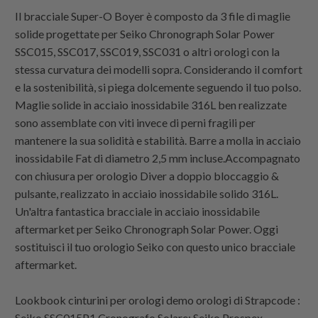
Il bracciale Super-O Boyer è composto da 3 file di maglie
solide progettate per Seiko Chronograph Solar Power
SSC015, SSC017, SSC019, SSC031 o altri orologi con la
stessa curvatura dei modelli sopra. Considerando il comfort
e la sostenibilità, si piega dolcemente seguendo il tuo polso.
Maglie solide in acciaio inossidabile 316L ben realizzate
sono assemblate con viti invece di perni fragili per
mantenere la sua solidità e stabilità. Barre a molla in acciaio
inossidabile Fat di diametro 2,5 mm incluse.Accompagnato
con chiusura per orologio Diver a doppio bloccaggio &
pulsante, realizzato in acciaio inossidabile solido 316L.
Un'altra fantastica bracciale in acciaio inossidabile
aftermarket per Seiko Chronograph Solar Power. Oggi
sostituisci il tuo orologio Seiko con questo unico bracciale
aftermarket.
Lookbook cinturini per orologi demo orologi di
Strapcode
:
Seiko SSC015P1 Cronografo Solare; Seiko Prospex