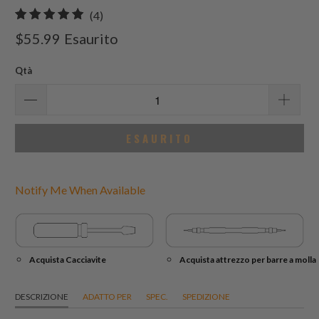
4
(4)
recensioni
$55.99
Esaurito
totali
Qtà
ESAURITO
Notify Me When Available
Acquista Cacciavite
Acquista attrezzo per barre a molla
DESCRIZIONE
ADATTO PER
SPEC.
SPEDIZIONE