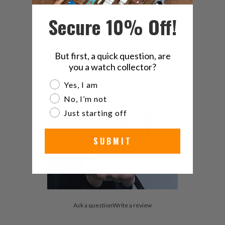
5
100
%
Secure 10% Off!
4
0
%
3
0
%
But first, a quick question, are
2
0
%
you a watch collector?
Are you a watch collector?
1
0
%
Yes, I am
No, I’m not
Just starting off
SUBMIT
Ask a question
Write a review