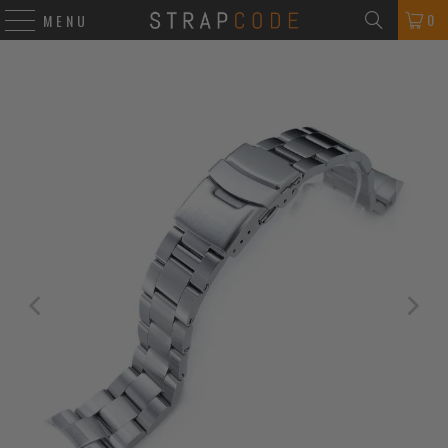
0
MENU