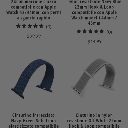
24mm marrone chiaro
nylon resistente Navy Blue
compatibile con Apple
22mm Hook & Loop
Watch 42/44mm, con perni
compatibile con Apple
a sgancio rapido
Watch modelli 44mm /
45mm
0
(0)
0
(0)
recensioni
$99.99
recensio
totali
$14.99
totali
Cinturino intrecciato
Cinturino in nylon
Navy-Green Solo Loop
resistente Off White 22mm
elasticizzato compatibile
Hook & Loop compatibile