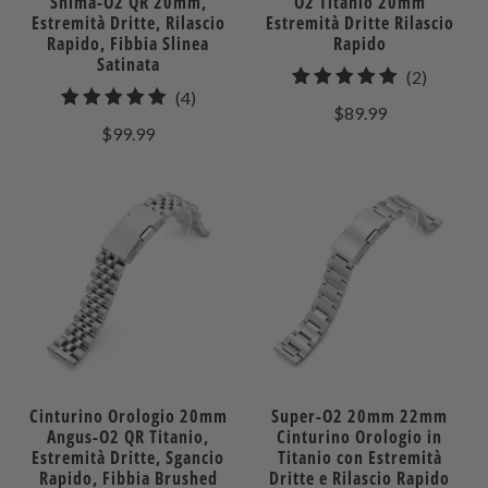
Shima-O2 QR 20mm,
O2 Titanio 20mm
Estremità Dritte, Rilascio
Estremità Dritte Rilascio
Rapido, Fibbia Slinea
Rapido
Satinata
2
(2)
4
(4)
recensio
$89.99
recensioni
totali
$99.99
totali
Cinturino Orologio 20mm
Super-O2 20mm 22mm
Angus-O2 QR Titanio,
Cinturino Orologio in
Estremità Dritte, Sgancio
Titanio con Estremità
Rapido, Fibbia Brushed
Dritte e Rilascio Rapido