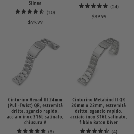
Slinea
24
(24)
10
(10)
recensi
$89.99
recensioni
totali
$99.99
totali
Cinturino Hexad III 24mm
Cinturino Metabind II QR
(Pull-Twist) QR, estremità
20mm o 22mm, estremità
dritte, sgancio rapido,
dritte, sgancio rapido,
acciaio inox 316L satinato,
acciaio inox 316L satinato,
chiusura V
fibbia Baton Diver
8
4
(8)
(4)