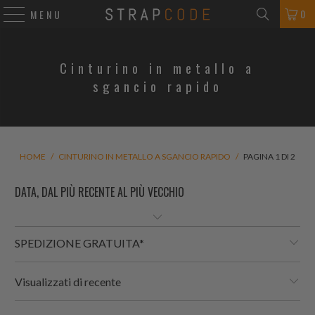
0
MENU
Cinturino in metallo a
sgancio rapido
HOME
/
CINTURINO IN METALLO A SGANCIO RAPIDO
/
PAGINA 1 DI 2
SPEDIZIONE GRATUITA*
Visualizzati di recente