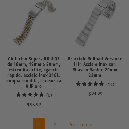
Cinturino Super-JUB II QR
Bracciale Rollball Versione
da 18mm, 19mm o 20mm,
II in Acciaio Inox con
estremità dritte, sgancio
Rilascio Rapido 20mm
rapido, acciaio inox 316L,
22mm
doppia tonalità, chiusura a
11
(11)
V IP oro
recensi
$94.99
6
(6)
totali
recensioni
$95.99
totali
1
2
Prossimo