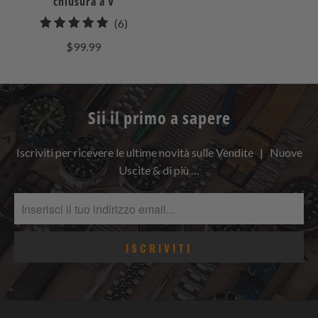
chiusura a V
6
(6)
recensioni
$99.99
totali
Sii il primo a sapere
Iscriviti per ricevere le ultime novità sulle Vendite | Nuove
Uscite & di più …