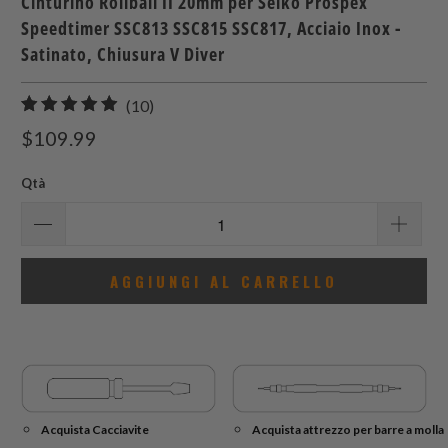
Cinturino Rollball II 20mm per Seiko Prospex
Speedtimer SSC813 SSC815 SSC817, Acciaio Inox -
Satinato, Chiusura V Diver
10
(10)
recensioni
$109.99
totali
Qtà
AGGIUNGI AL CARRELLO
Acquista Cacciavite
Acquista attrezzo per barre a molla