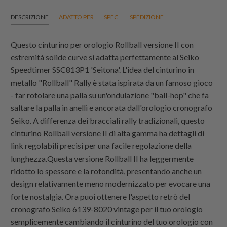
DESCRIZIONE
ADATTO PER
SPEC.
SPEDIZIONE
Questo cinturino per orologio Rollball versione II con
estremità solide curve si adatta perfettamente al Seiko
Speedtimer SSC813P1 'Seitona'. L'idea del cinturino in
metallo "Rollball" Rally è stata ispirata da un famoso gioco
- far rotolare una palla su un'ondulazione "ball-hop" che fa
saltare la palla in anelli e ancorata dall'orologio cronografo
Seiko. A differenza dei bracciali rally tradizionali, questo
cinturino Rollball versione II di alta gamma ha dettagli di
link regolabili precisi per una facile regolazione della
lunghezza.Questa versione Rollball II ha leggermente
ridotto lo spessore e la rotondità, presentando anche un
design relativamente meno modernizzato per evocare una
forte nostalgia. Ora puoi ottenere l'aspetto retrò del
cronografo Seiko 6139-8020 vintage per il tuo orologio
semplicemente cambiando il cinturino del tuo orologio con