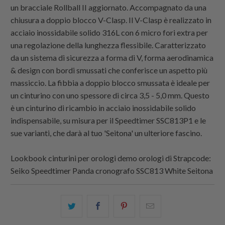
un bracciale Rollball II aggiornato. Accompagnato da una
chiusura a doppio blocco V-Clasp. Il V-Clasp è realizzato in
acciaio inossidabile solido 316L con 6 micro fori extra per
una regolazione della lunghezza flessibile. Caratterizzato
da un sistema di sicurezza a forma di V, forma aerodinamica
& design con bordi smussati che conferisce un aspetto più
massiccio. La fibbia a doppio blocco smussata è ideale per
un cinturino con uno spessore di circa 3,5 - 5,0 mm. Questo
è un cinturino di ricambio in acciaio inossidabile solido
indispensabile, su misura per il Speedtimer SSC813P1 e le
sue varianti, che darà al tuo 'Seitona' un ulteriore fascino.
Lookbook cinturini per orologi demo orologi di
Strapcode
:
Seiko Speedtimer Panda cronografo SSC813 White Seitona
Condividi
Share
Condividi
Email
questo
this
questo
this