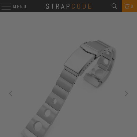
0
MENU