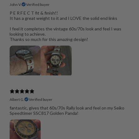
John V.
Verified buyer
P E R F E C T fit & finish!!
It has a great weight to it and I LOVE the solid end links
I feel it completes the vintage 60s/70s look and feel I was
looking to achieve.
Thanks so much for this amazing design!
Albert G.
Verified buyer
fantastic, gives that 60s/70s Rally look and feel on my Seiko
Speedtimer SSC817 Golden Panda!