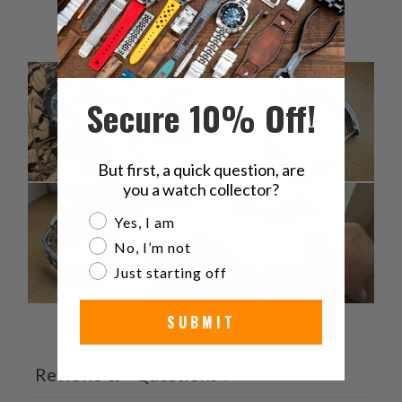
1
0
%
Secure 10% Off!
But first, a quick question, are
you a watch collector?
Are you a watch collector?
Yes, I am
No, I’m not
Just starting off
SUBMIT
Ask a question
Write a review
Reviews
Questions
10
7