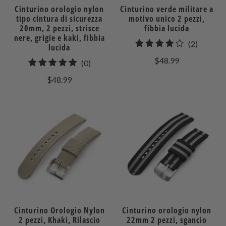
Cinturino orologio nylon
Cinturino verde militare a
tipo cintura di sicurezza
motivo unico 2 pezzi,
20mm, 2 pezzi, strisce
fibbia lucida
nere, grigie e kaki, fibbia
2
(2)
lucida
recensio
$48.99
0
(0)
totali
recensioni
$48.99
totali
Cinturino Orologio Nylon
Cinturino orologio nylon
2 pezzi, Khaki, Rilascio
22mm 2 pezzi, sgancio