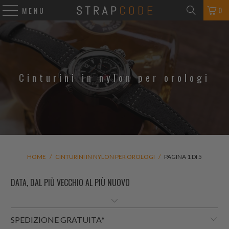
0
MENU
Cinturini in nylon per orologi
HOME
/
CINTURINI IN NYLON PER OROLOGI
/
PAGINA 1 DI 5
SPEDIZIONE GRATUITA*