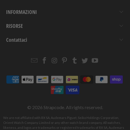
INFORMAZIONI
RISORSE
Contattaci
Email
Strapcode
Strapcode
Strapcode
Strapcode
Strapcode
Strapcode
Strapcode
on
on
on
on
on
on
Facebook
Instagram
Pinterest
Tumblr
Twitter
YouTube
© 2026
Strapcode
. All rights reserved.
We are not affiliated with RX SA, Audemars Piguet, Seiko Holdings Corporation,
Orient Watch Company Limited or any other watch brand company. All watches,
likeness, and logos are trademarks or registered trademarks of RX SA, Audemars