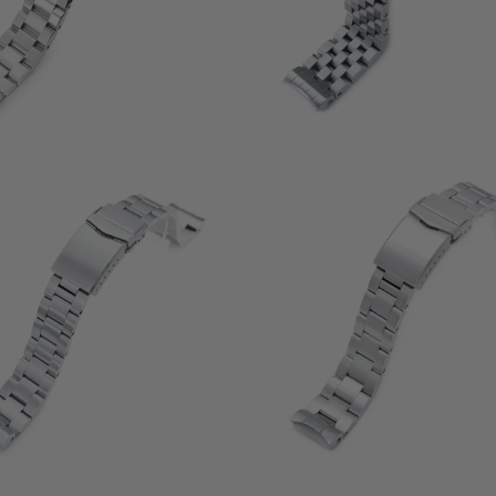
3
3
(3)
(3)
recensioni
r
$86.99
$86.99
totali
to