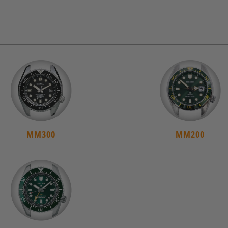
MM300
MM200