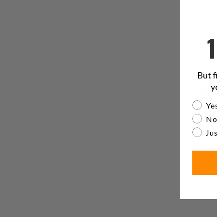
But f
y
Are yo
Yes
No
Jus