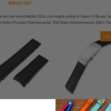
MM200 GMT
 in acciaio inossidabile 316L con maglie solide in Super-O Boyer, Su
0
(0)
er Seiko Prospex Marinemaster 300, Baby Marinemaster 200 e Tu
r
$119.09
3
(3)
to
recensioni
ES
$75.00
totali
0
(0)
1
(1)
r
$65.00
recensioni