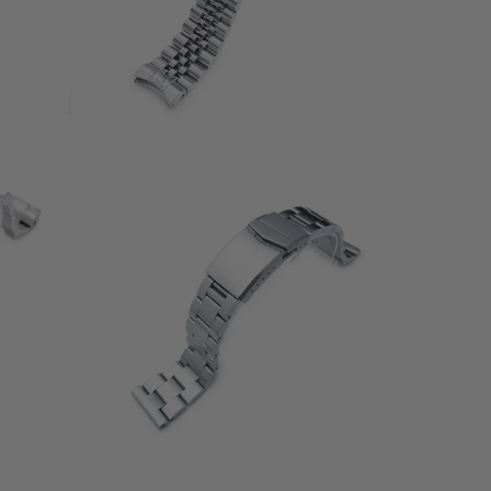
2
(2)
ecensioni
recensioni
$79.99
tali
totali