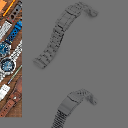
tali
totali
2
(2)
ecensioni
recensioni
$109.99
tali
totali