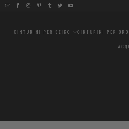
EMAIL
STRAPCODE
STRAPCODE
STRAPCODE
STRAPCODE
STRAPCODE
STRAPCODE
STRAPCODE
ON
ON
ON
ON
ON
ON
FACEBOOK
INSTAGRAM
PINTEREST
TUMBLR
TWITTER
YOUTUBE
CINTURINI PER SEIKO
CINTURINI PER OR
ACQ