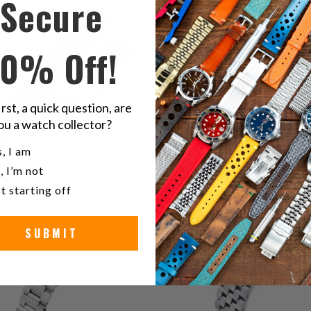
Secure
$65.00
to
totali
10% Off!
irst, a quick question, are
ou a watch collector?
u a watch collector?
, I am
, I’m not
6
(6)
4
(4)
t starting off
recensioni
$120.99
r
$96.99
totali
to
SUBMIT