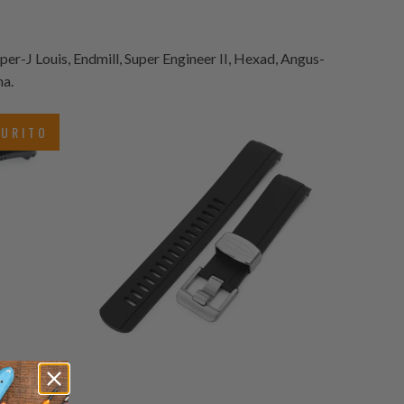
per-J Louis, Endmill, Super Engineer II, Hexad, Angus-
na.
ecensioni
3
(3)
tali
AURITO
recensioni
$65.00
totali
7
(7)
ecensioni
recensioni
$106.99