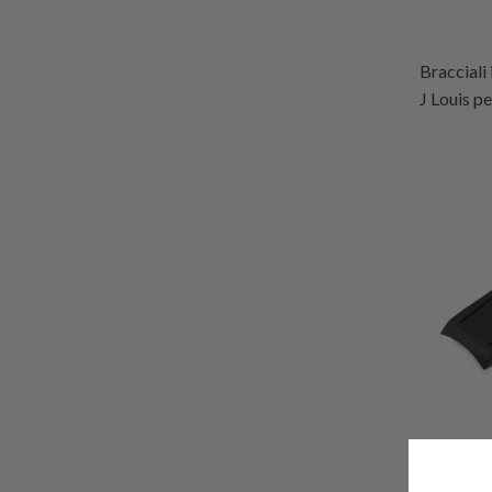
Bracciali
J Louis p