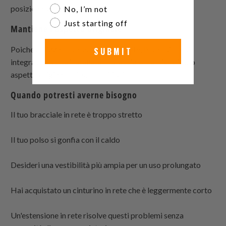
posiziona sul polso.
No, I’m not
Just starting off
Mantiene l'aspetto originale
Poiché utilizza lo stesso motivo a rete, l'estensione si
SUBMIT
integra una volta installata. Il bracciale mantiene il suo
aspetto originale e il suo equilibrio.
Quando potresti averne bisogno
Il tuo bracciale in rete è troppo stretto
Il tuo polso si gonfia con il caldo
Desideri una vestibilità più ampia per un uso prolungato
Hai acquistato un cinturino in rete che è leggermente corto
Un'estensione in rete risolve questi problemi senza