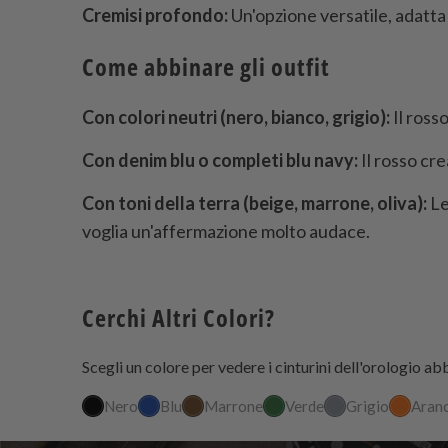
Cremisi profondo:
Un'opzione versatile, adatta
Come abbinare gli outfit
Con colori neutri (nero, bianco, grigio):
Il rosso
Con denim blu o completi blu navy:
Il rosso cre
Con toni della terra (beige, marrone, oliva):
Le
voglia un'affermazione molto audace.
Cerchi Altri Colori?
Scegli un colore per vedere i cinturini dell'orologio abb
Nero
Blu
Marrone
Verde
Grigio
Aran