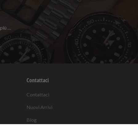
 più …
Contattaci
Contattaci
Nuovi Arrivi
Blog
rini per
Strapcode
Recensioni Google