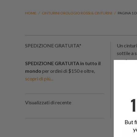
HOME
/
CINTURINI OROLOGIO ROSSI & CINTURINI
/
PAGINA 1 DI
SPEDIZIONE GRATUITA*
Un cinturi
sottile a 
scuri come
SPEDIZIONE GRATUITA in tutto il
mondo
per ordini di $150 e oltre,
scopri di più...
Visualizzati di recente
But f
y