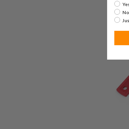
Are yo
Yes
No
Jus