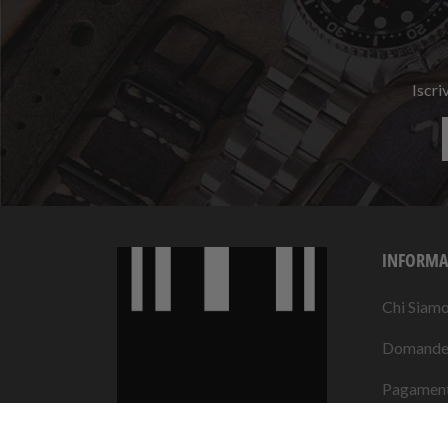
Iscri
INFORMA
Chi Siam
Domande 
Pagament
Privacy &