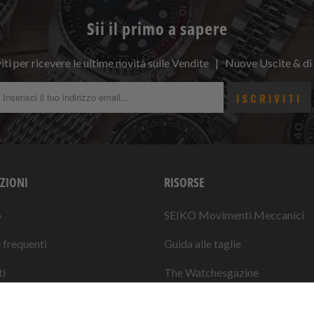
Sii il primo a sapere
viti per ricevere le ultime novità sulle Vendite | Nuove Uscite & di
ZIONI
RISORSE
o
SEIKO Movimenti Meccanici
frequenti
Guida alle taglie
i
The Watchesgazine
 Termini
Guide all'installazione dei cintu