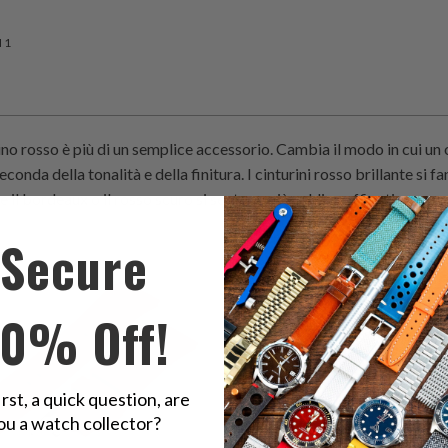
 1
no rosso è più di un semplice accessorio. Cambia il modo in cui un o
seconda della tonalità e della finitura. I cinturini rosso brillante si
 il bordeaux o il rosso scuro si sentono più caldi e raffinati.
0
(0)
Secure
1
(1)
recensioni
$49.99
r
totali
$39.99
to
10% Off!
irst, a quick question, are
ou a watch collector?