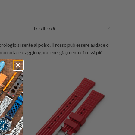
rologio si sente al polso. Il rosso può essere audace o
 fanno notare e aggiungono energia, mentre i rossi più
0
(0)
ecensioni
recensioni
$59.99
tali
totali