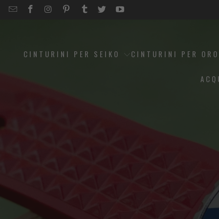
EMAIL
STRAPCODE
STRAPCODE
STRAPCODE
STRAPCODE
STRAPCODE
STRAPCODE
STRAPCODE
ON
ON
ON
ON
ON
ON
FACEBOOK
INSTAGRAM
PINTEREST
TUMBLR
TWITTER
YOUTUBE
CINTURINI PER SEIKO
CINTURINI PER OR
ACQ