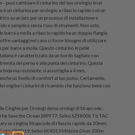
o - puoi cambiare il cinturino del tuo orologio in un
 è un cinturino per orologio a rilascio rapido con un
drico su un lato per un processo di installazione e
ido e semplice senza l'uso di strumenti. Non solo,
e barra a molla a rilascio rapido ha un doppio flangia
 offre vantaggi nel caso ci fosse bisogno di utilizzare
 per barre a molla. Questo cinturino in pelle
taliana è caratterizzato da un bordo tagliato con
stremità del perno e alla punta del cinturino. Questa
orbida ma resistente, si assottiglia a 4 mm,
nche un livello di comfort al tuo polso. Certamente,
ei migliori cinturini di ricambio che funziona bene con
.
e Cinghie per Orologi demo orologi di
Strapcode :
urtle Save the Ocean SRPF77; Seiko SZSB006 TicTAC
ary su cinghia
Strapcode di rilascio rapido da 20mm;
Turtle SRPD19, Seiko SKX013 Midsize Diver 200m