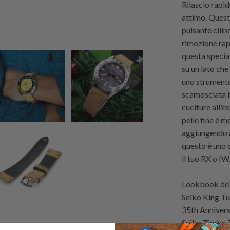
Rilascio rapid
attimo. Questo
pulsante cilin
rimozione rap
questa special
su un lato che
uno strumento
scamosciata i
cuciture all'e
pelle fine è m
aggiungendo a
questo è uno d
il tuo RX o IW
Lookbook dell
Seiko King T
35th Annivers
Seiko Zimbe 