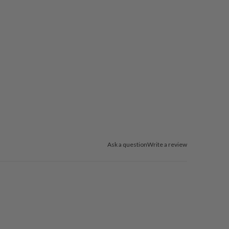
Ask a question
Write a review