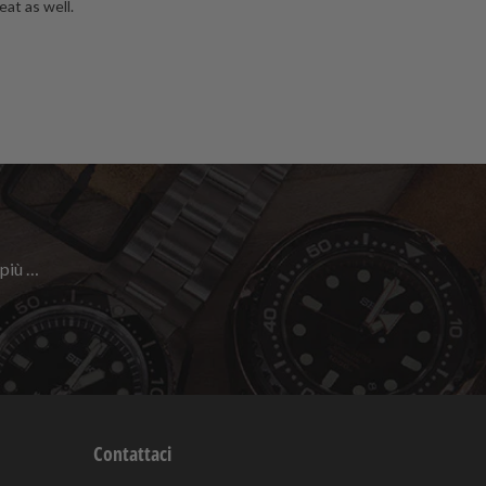
at as well.
 più …
Contattaci