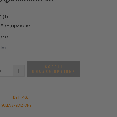
1
(1)
recensioni
&#39;opzione
totali
'ansa
SCEGLI
UN&#39;OPZIONE
DETTAGLI
 SULLA SPEDIZIONE