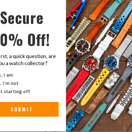
Orologio Aut
Secure
Zimbe 11 Edi
10% Off!
Condivid
S
questo
t
su
o
Twitter
F
irst, a quick question, are
ou a watch collector?
u a watch collector?
, I am
ka
, I’m not
t starting off
SUBMIT
5
/ 5