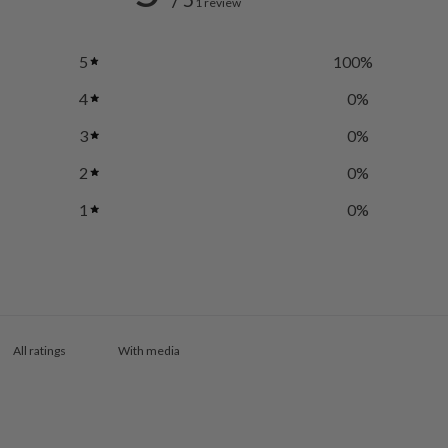
1 review
5
100
%
4
0
%
3
0
%
2
0
%
1
0
%
With media