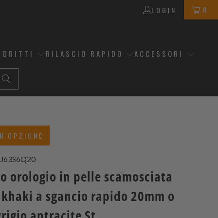
0
LOGIN
 DRITTI
RILASCIO RAPIDO
ACCESSORI
N'OPZIONE
U63S6Q20
o orologio in pelle scamosciata
a khaki a sgancio rapido 20mm o
igio antracite St.