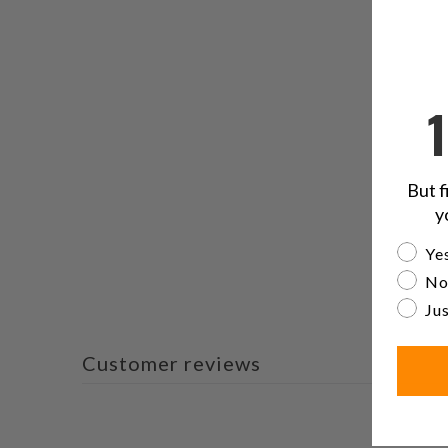
But f
y
Are yo
Yes
No
Jus
Customer reviews