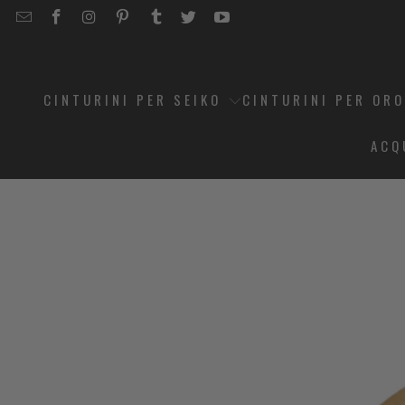
EMAIL
STRAPCODE
STRAPCODE
STRAPCODE
STRAPCODE
STRAPCODE
STRAPCODE
STRAPCODE
ON
ON
ON
ON
ON
ON
FACEBOOK
INSTAGRAM
PINTEREST
TUMBLR
TWITTER
YOUTUBE
CINTURINI PER SEIKO
CINTURINI PER OR
ACQ