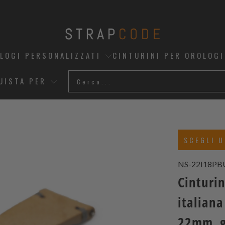
OLOGI PERSONALIZZATI
CINTURINI PER OROLOGI
UISTA PER
SCEGLI U
NS-22I18PB
Cinturin
italian
22mm, gr