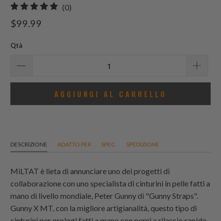
0
(0)
recensioni
$99.99
totali
Qtà
AGGIUNGI AL CARRELLO
DESCRIZIONE
ADATTO PER
SPEC.
SPEDIZIONE
MiLTAT è lieta di annunciare uno dei progetti di
collaborazione con uno specialista di cinturini in pelle fatti a
mano di livello mondiale, Peter Gunny di "Gunny Straps".
Gunny X MT, con la migliore artigianalità, questo tipo di
cinturini per orologi fatti a mano con perni a rilascio rapido,