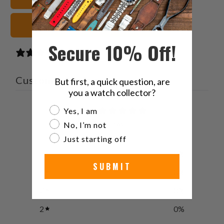
marroni Cinturini orologio
Secure 10% Off!
0 reviews
Customer reviews
But first, a quick question, are
you a watch collector?
0
Are you a watch collector?
Yes, I am
/ 5
No, I’m not
0 reviews
Just starting off
5
0
%
SUBMIT
4
0
%
3
0
%
2
0
%