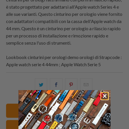
è stato progettato per adattarsi all'Apple watch Series 4 e
alle sue varianti. Questo cinturino per orologio viene fornito
con adattatori compatibili con la cassa dell'Apple watch da
44 mm. Questo è un cinturino per orologio a rilascio rapido
per un processo di installazione e rimozione rapido e
semplice senza l'uso di strumenti.
Lookbook cinturini per orologi demo orologi di Strapcode :
Apple watch serie 4 44mm ; Apple Watch Serie 5
Condividi
Share
Condividi
Email
questo
this
questo
this
su
on
su
to
Twitter
Facebook
Pinterest
a
24mm Cinturini orologio
friend
Apple Watch Cinturini orologio