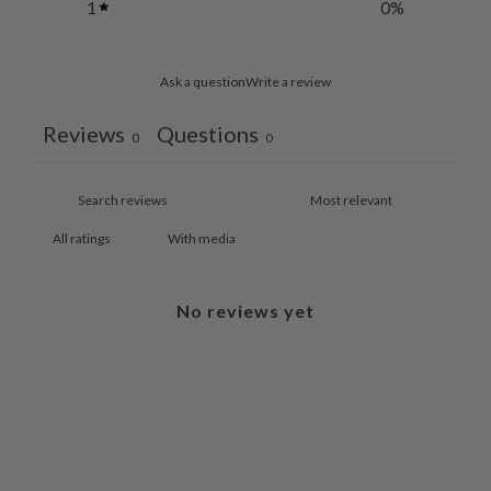
1
0
%
Ask a question
Write a review
Reviews
Questions
0
0
With media
No reviews yet