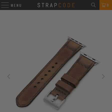
0
MENU