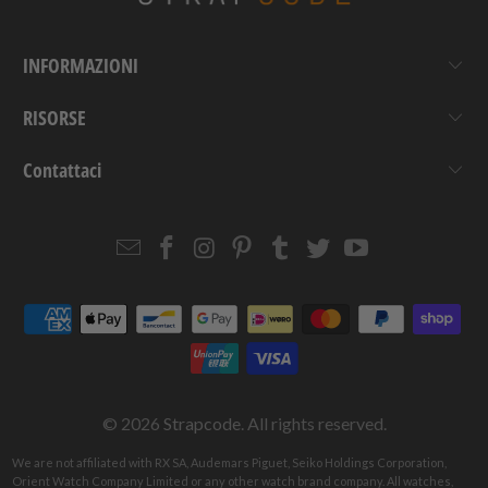
INFORMAZIONI
RISORSE
Contattaci
Email
Strapcode
Strapcode
Strapcode
Strapcode
Strapcode
Strapcode
Strapcode
on
on
on
on
on
on
Facebook
Instagram
Pinterest
Tumblr
Twitter
YouTube
© 2026
Strapcode
. All rights reserved.
We are not affiliated with RX SA, Audemars Piguet, Seiko Holdings Corporation,
Orient Watch Company Limited or any other watch brand company. All watches,