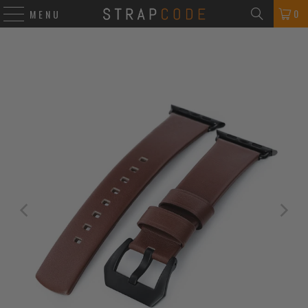
0
MENU