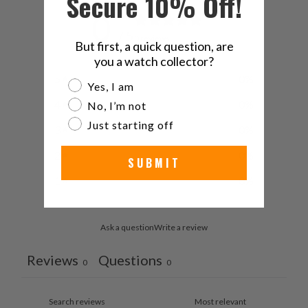
Secure 10% Off!
0
/ 5
0 reviews
But first, a quick question, are
you a watch collector?
5
0
%
Are you a watch collector?
Yes, I am
4
0
%
No, I’m not
Just starting off
3
0
%
2
0
%
SUBMIT
1
0
%
Ask a question
Write a review
Reviews
Questions
0
0