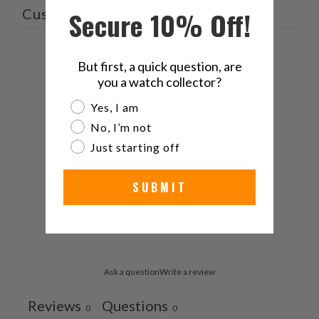
Secure 10% Off!
Customer reviews
0
But first, a quick question, are
/ 5
0 reviews
you a watch collector?
Are you a watch collector?
Yes, I am
5
0
%
No, I’m not
4
0
%
Just starting off
3
0
%
SUBMIT
2
0
%
1
0
%
Ask a question
Write a review
Reviews
Questions
0
0