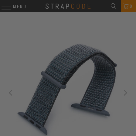
0
MENU