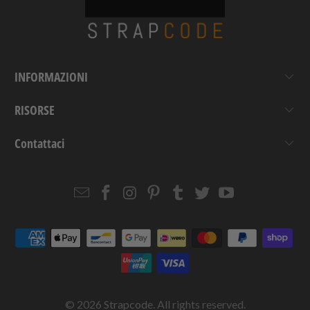
INFORMAZIONI
RISORSE
Contattaci
Email
Strapcode
Strapcode
Strapcode
Strapcode
Strapcode
Strapcode
Strapcode
on
on
on
on
on
on
Facebook
Instagram
Pinterest
Tumblr
Twitter
YouTube
© 2026
Strapcode
. All rights reserved.