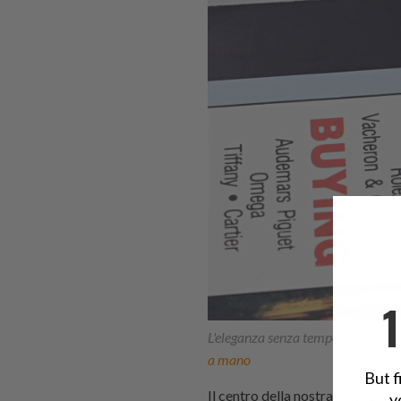
L'eleganza senza tempo e definit
a mano
But f
Il centro della nostra attenzion
y