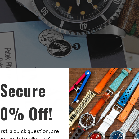
Secure
10% Off!
iva della versione Fuji di WMT Watches Royal Marine con
Q.R. Cinturino 
irst, a quick question, are
e oggi è il movimento Seiko NH35, uno dei meccanismi orologieri più
ou a watch collector?