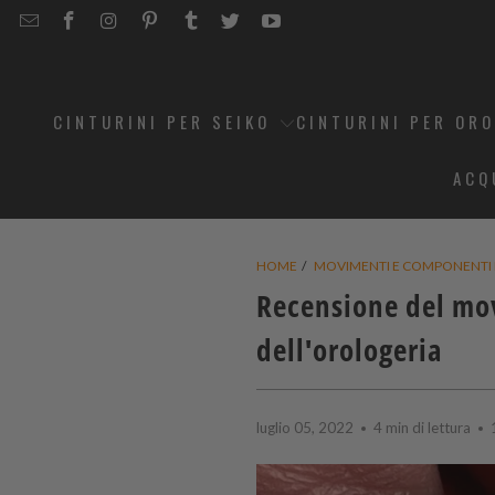
EMAIL
STRAPCODE
STRAPCODE
STRAPCODE
STRAPCODE
STRAPCODE
STRAPCODE
STRAPCODE
ON
ON
ON
ON
ON
ON
FACEBOOK
INSTAGRAM
PINTEREST
TUMBLR
TWITTER
YOUTUBE
CINTURINI PER SEIKO
CINTURINI PER OR
ACQ
HOME
/
MOVIMENTI E COMPONENTI 
Recensione del mov
dell'orologeria
luglio 05, 2022
4 min di lettura