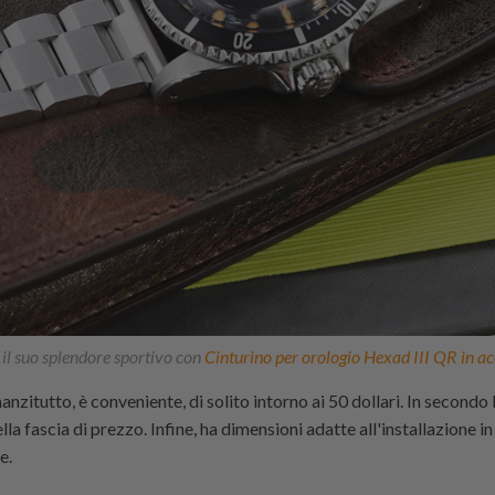
 il suo splendore sportivo con
Cinturino per orologio Hexad III QR in ac
nzitutto, è conveniente, di solito intorno ai 50 dollari. In secondo l
lla fascia di prezzo. Infine, ha dimensioni adatte all'installazione i
e.