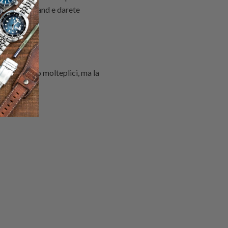
a i micro-brand e darete
ragioni sono molteplici, ma la