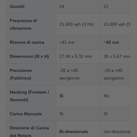
Gioielli
24
21
Frequenza di
21.600 vph (3 Hz)
21.600 vph (3 Hz
vibrazione
Riserva di carica
~41 ore
~42 ore
Dimensioni (Ø x H)
27.40 x 5.32 mm
26 x 5.67 mm
Precisione
-20 a +40
-20 a +40
(Fabbrica)
sec/giorno
sec/giorno
Hacking (Fermare i
Sì
No
Secondi)
Carica Manuale
Sì
Sì
Direzione di Carica
Bi-direzionale
Uni-direzionale
del Rotore