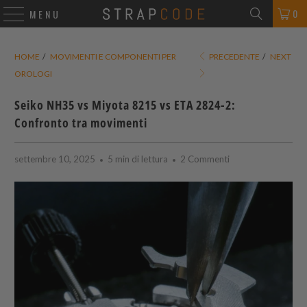
0
MENU
HOME
/
MOVIMENTI E COMPONENTI PER
PRECEDENTE
/
NEXT
OROLOGI
Seiko NH35 vs Miyota 8215 vs ETA 2824-2:
Confronto tra movimenti
settembre 10, 2025
5 min di lettura
2 Commenti