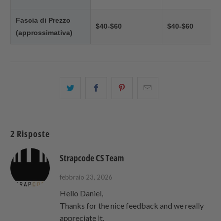
Fascia di Prezzo
$40-$60
$40-$60
(approssimativa)
Condividi
Share
Condividi
Email
questo
this
questo
this
su
on
su
to
Twitter
Facebook
Pinterest
a
2 Risposte
friend
Strapcode CS Team
febbraio 23, 2026
Hello Daniel,
Thanks for the nice feedback and we really
appreciate it.