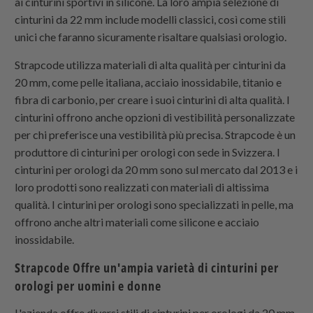
ai cinturini sportivi in ​​silicone. La loro ampia selezione di
cinturini da 22 mm include modelli classici, così come stili
unici che faranno sicuramente risaltare qualsiasi orologio.
Strapcode
utilizza materiali di alta qualità per cinturini da
20 mm, come pelle italiana, acciaio inossidabile, titanio e
fibra di carbonio, per creare i suoi cinturini di alta qualità. I ​​
cinturini offrono anche opzioni di vestibilità personalizzate
per chi preferisce una vestibilità più precisa.
Strapcode
è un
produttore di cinturini per orologi con sede in Svizzera. I
cinturini per orologi da 20 mm sono sul mercato dal 2013 e i
loro prodotti sono realizzati con materiali di altissima
qualità. I ​​cinturini per orologi sono specializzati in pelle, ma
offrono anche altri materiali come silicone e acciaio
inossidabile.
Strapcode
Offre un'ampia varietà di cinturini per
orologi per uomini e donne
L'azienda offre diversi stili di cinturini per orologi da 20 mm,