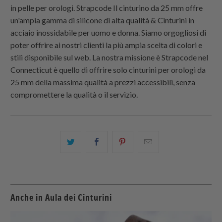
in pelle per orologi.
Strapcode
Il cinturino da 25 mm offre
un'ampia gamma di silicone di alta qualità & Cinturini in
acciaio inossidabile per uomo e donna. Siamo orgogliosi di
poter offrire ai nostri clienti la più ampia scelta di colori e
stili disponibile sul web. La nostra missione è
Strapcode
nel
Connecticut è quello di offrire solo cinturini per orologi da
25 mm della massima qualità a prezzi accessibili, senza
compromettere la qualità o il servizio.
Condividi
Share
Condividi
Email
questo
this
questo
this
su
on
su
to
Twitter
Facebook
Pinterest
a
friend
Anche in Aula dei Cinturini