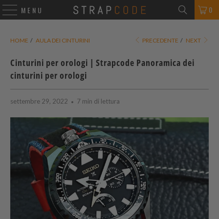
0
MENU
HOME
/
AULA DEI CINTURINI
PRECEDENTE
/
NEXT
Cinturini per orologi |
Strapcode
Panoramica dei
cinturini per orologi
settembre 29, 2022
7 min di lettura