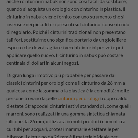
anche i cinturini in nabuk non sono così facili da sostituire;
quando si acquista un orologio con cinturino in plastica, il
cinturino in nabuk viene fornito con uno strumento che si
inserisce nei piccoli fori presenti sul cinturino, consentendo
di regolarlo. Poiché i cinturini tradizionali non presentano
tali fori, sostituirne uno significa portarlo da un gioielliere
esperto che dovrà tagliare i vecchi cinturini per voi e poi
applicare quello nuovo. Il cinturino in nabuk può costare
centinaia di dollari in alcuni negozi.
Di gran lunga il motivo più probabile per passare dai
classici cinturini per orologi come il cinturino da 26 mm a
qualcosa come la gomma o la plastica è la comodità: molte
persone trovano la pelle
cinturini per orologi
troppo caldo
d'estate.
Strapcode
I cinturini estivi standard di , come quelli
marroni, sono realizzati in una gomma sintetica chiamata
silicone da 26 mm, utilizzata in molti prodotti comuni, tra
cui tubi per acquari, protesi mammarie e tettarelle per
biberon.Il cinturino da 26 mm è il materiale ideale per