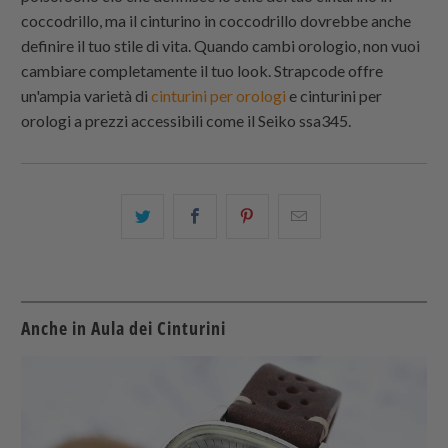
coccodrillo, ma il cinturino in coccodrillo dovrebbe anche
definire il tuo stile di vita. Quando cambi orologio, non vuoi
cambiare completamente il tuo look.
Strapcode
offre
un'ampia varietà di
cinturini per orologi
e cinturini per
orologi a prezzi accessibili come il Seiko ssa345.
Condividi
Share
Condividi
Email
questo
this
questo
this
su
on
su
to
Twitter
Facebook
Pinterest
a
friend
Anche in Aula dei Cinturini