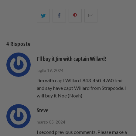
Condividi
Share
Condividi
Email
questo
this
questo
this
su
on
su
to
Twitter
Facebook
Pinterest
a
4 Risposte
friend
I'll buy it Jim with captain Willard!
luglio 19, 2024
Jim with capt Willard. 843-450-4760 text
and say have capt Willard from Strapcode. I
will buy it Noe (Noah)
Steve
marzo 05, 2024
I second previous comments. Please make a