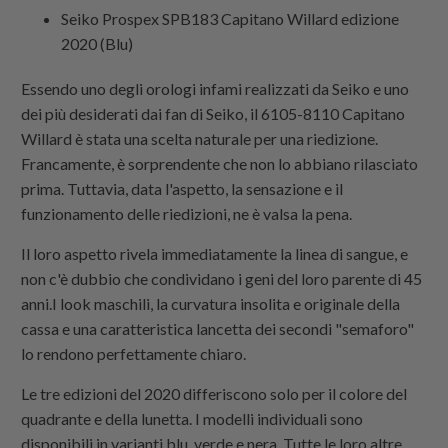
Seiko Prospex SPB183 Capitano Willard edizione
2020 (Blu)
Essendo uno degli orologi infami realizzati da Seiko e uno
dei più desiderati dai fan di Seiko, il 6105-8110 Capitano
Willard è stata una scelta naturale per una riedizione.
Francamente, è sorprendente che non lo abbiano rilasciato
prima. Tuttavia, data l'aspetto, la sensazione e il
funzionamento delle riedizioni, ne è valsa la pena.
Il loro aspetto rivela immediatamente la linea di sangue, e
non c'è dubbio che condividano i geni del loro parente di 45
anni.I look maschili, la curvatura insolita e originale della
cassa e una caratteristica lancetta dei secondi "semaforo"
lo rendono perfettamente chiaro.
Le tre edizioni del 2020 differiscono solo per il colore del
quadrante e della lunetta. I modelli individuali sono
disponibili in varianti blu, verde e nera. Tutte le loro altre