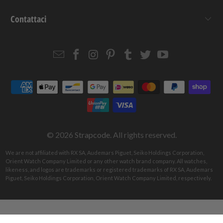
Contattaci
Email
Strapcode
Strapcode
Strapcode
Strapcode
Strapcode
Strapcode
Strapcode
on
on
on
on
on
on
Facebook
Instagram
Pinterest
Tumblr
Twitter
YouTube
© 2026
Strapcode
. All rights reserved.
We are not affiliated with RX SA, Audemars Piguet, Seiko Holdings Corporation,
Orient Watch Company Limited or any other watch brand company. All watches,
likeness, and logos are trademarks or registered trademarks of RX SA, Audemars
Piguet, Seiko Holdings Corporation, Orient Watch Company Limited, respectively.