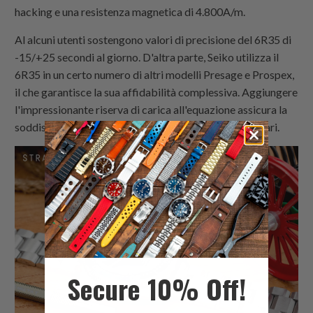
hacking e una resistenza magnetica di 4.800A/m.
Al alcuni utenti sostengono valori di precisione del 6R35 di
-15/+25 secondi al giorno. D'altra parte, Seiko utilizza il
6R35 in un certo numero di altri modelli Presage e Prospex,
il che garantisce la sua affidabilità complessiva. Aggiungere
l'impressionante riserva di carica all'equazione assicura la
soddisfazione della maggior parte dei futuri proprietari.
Secure 10% Off!