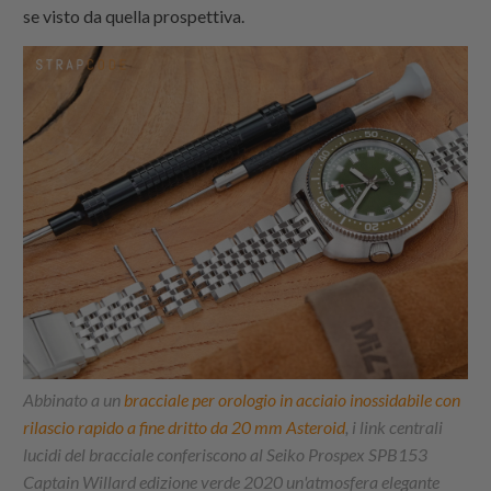
se visto da quella prospettiva.
Abbinato a un
bracciale per orologio in acciaio inossidabile con
rilascio rapido a fine dritto da 20 mm Asteroid
, i link centrali
lucidi del bracciale conferiscono al Seiko Prospex SPB153
Captain Willard edizione verde 2020 un'atmosfera elegante