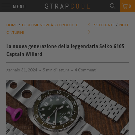
0
MENU
HOME
/
LE ULTIME NOVITÀ SU OROLOGI E
PRECEDENTE
/
NEXT
CINTURINI
La nuova generazione della leggendaria Seiko 6105
Captain Willard
gennaio 31, 2024
5 min di lettura
4 Commenti