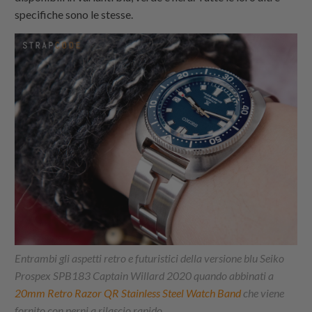
specifiche sono le stesse.
Entrambi gli aspetti retro e futuristici della versione blu Seiko
Prospex SPB183 Captain Willard 2020 quando abbinati a
20mm Retro Razor QR Stainless Steel Watch Band
che viene
fornito con perni a rilascio rapido.