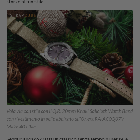
sforzo al tuo stile.
Vola via con stile con il Q.R. 20mm Khaki Sailcloth Watch Band
con rivestimento in pelle abbinato all'Orient RA-AC0Q07V
Mako 40 Lilac
Seppur il Mako 40 sia un classico senza tempo di per sé, è