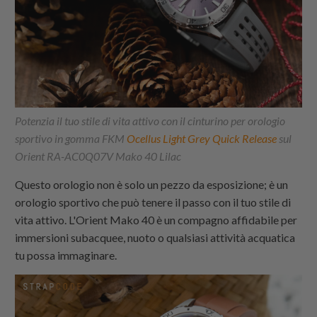
Potenzia il tuo stile di vita attivo con il cinturino per orologio
sportivo in gomma FKM
Ocellus Light Grey Quick Release
sul
Orient RA-AC0Q07V Mako 40 Lilac
Questo orologio non è solo un pezzo da esposizione; è un
orologio sportivo che può tenere il passo con il tuo stile di
vita attivo. L'Orient Mako 40 è un compagno affidabile per
immersioni subacquee, nuoto o qualsiasi attività acquatica
tu possa immaginare.