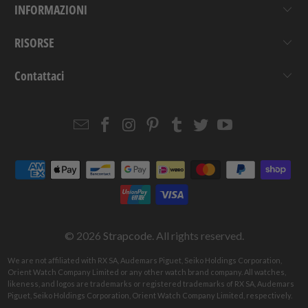
INFORMAZIONI
RISORSE
Contattaci
Email
Strapcode
Strapcode
Strapcode
Strapcode
Strapcode
Strapcode
Strapcode
on
on
on
on
on
on
Facebook
Instagram
Pinterest
Tumblr
Twitter
YouTube
© 2026
Strapcode
. All rights reserved.
We are not affiliated with RX SA, Audemars Piguet, Seiko Holdings Corporation,
Orient Watch Company Limited or any other watch brand company. All watches,
likeness, and logos are trademarks or registered trademarks of RX SA, Audemars
Piguet, Seiko Holdings Corporation, Orient Watch Company Limited, respectively.