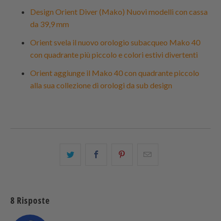
Design Orient Diver (Mako) Nuovi modelli con cassa
da 39,9 mm
Orient svela il nuovo orologio subacqueo Mako 40
con quadrante più piccolo e colori estivi divertenti
Orient aggiunge il Mako 40 con quadrante piccolo
alla sua collezione di orologi da sub design
Condividi
Share
Condividi
Email
questo
this
questo
this
su
on
su
to
Twitter
Facebook
Pinterest
a
8 Risposte
friend