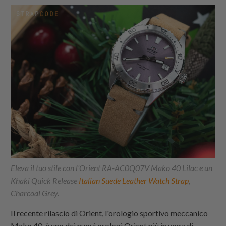
Eleva il tuo stile con l'Orient RA-AC0Q07V Mako 40 Lilac e un
Khaki Quick Release
Italian Suede Leather Watch Strap
,
Charcoal Grey.
Il recente rilascio di Orient, l'orologio sportivo meccanico
Mako 40, è uno dei nuovi orologi Orient più in voga di