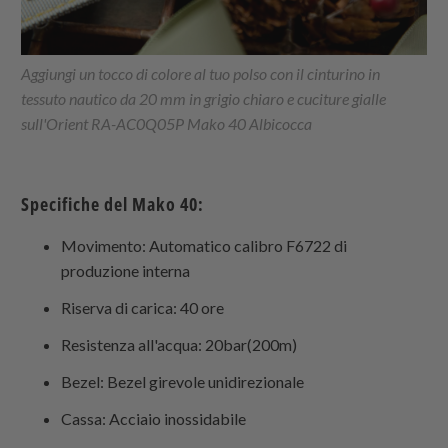
Aggiungi un tocco di colore al tuo polso con il cinturino in
tessuto nautico da 20 mm in grigio chiaro e cuciture gialle
sull'Orient RA-AC0Q05P Mako 40 Albicocca
Specifiche del Mako 40:
Movimento: Automatico calibro F6722 di
produzione interna
Riserva di carica: 40 ore
Resistenza all'acqua: 20bar(200m)
Bezel: Bezel girevole unidirezionale
Cassa: Acciaio inossidabile