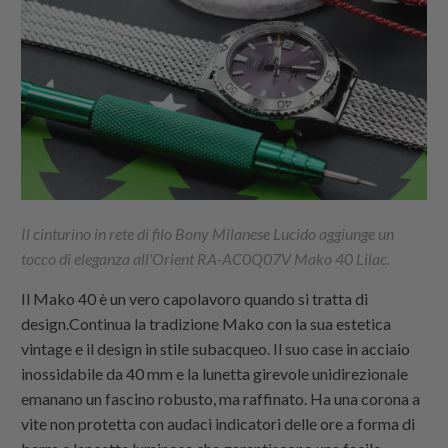
Il cinturino in rete di filo Bony Milanese Lucido
aggiunge un
tocco di eleganza all'Orient RA-AC0Q07V Mako 40 Lilac.
Il Mako 40 è un vero capolavoro quando si tratta di
design.Continua la tradizione Mako con la sua estetica
vintage e il design in stile subacqueo. Il suo case in acciaio
inossidabile da 40 mm e la lunetta girevole unidirezionale
emanano un fascino robusto, ma raffinato. Ha una corona a
vite non protetta con audaci indicatori delle ore a forma di