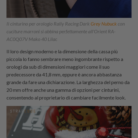
Il cinturino per orologio Rally Racing Dark
Grey Nubuck
con
cuciture marroni si abbina perfettamente all'Orient RA-
AC0Q07V Mako 40 Lilac
Il loro design moderno e la dimensione della cassa più
piccola lo fanno sembrare meno ingombrante rispetto a
orologi da sub di dimensioni maggiori come il suo
predecessore da 41,8 mm, eppure è ancora abbastanza
grande da fare una dichiarazione. La larghezza del perno da
20 mm offre anche una gamma di opzioni per cinturini,
consentendo al proprietario di cambiare facilmente look.