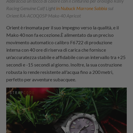
Abbraccia un tocco di calore con il cinturino per orologio Rally
Racing Genuine Calf Light
in Nubuck Marrone Sabbia
sul
Orient RA-AC0Q05P Mako 40 Apricot
Orient è rinomata per il suo impegno verso la qualità, e il
Mako 40 non fa eccezione.È alimentato da un preciso
movimento automatico calibro F6722 di produzione
interna con 40 ore di riserva di carica che fornisce
un'accuratezza stabile e affidabile con un intervallo tra +25
secondi e -15 secondi al giorno. Inoltre, la sua costruzione
robusta lo rende resistente all'acqua fino a 200 metri,
perfetto per avventure subacquee.