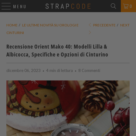
0
MENU
HOME
/
LE ULTIME NOVITÀ SU OROLOGI E
PRECEDENTE
/
NEXT
CINTURINI
Recensione Orient Mako 40: Modelli Lilla &
Albicocca, Specifiche e Opzioni di Cinturino
dicembre 06, 2023
4 min di lettura
8 Commenti