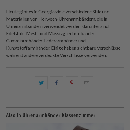
Heute gibt es in Georgia viele verschiedene Stile und
Materialien von Horween-Uhrenarmbändern, die in
Uhrenarmbändern verwendet werden; darunter sind
Edelstahl-Mesh- und Massivgliedarmbänder,
Gummiarmbänder, Lederarmbänder und
Kunststoffarmbänder. Einige haben sichtbare Verschlüsse,
während andere verdeckte Verschlüsse verwenden.
Teilen
Teilen
Teilen
Email
Sie
Sie
Sie
this
dies
dies
dies
to
auf
auf
auf
a
Twitter
Facebook
Pinterest
friend
Also in Uhrenarmbänder Klassenzimmer