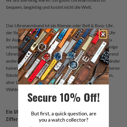
bequem, langlebig und kostet nicht die Welt.
Das Uhrenarmband ist ein Riemen oder Bell & Ross-Uhr,
der Ihre Uhr am Handgelenk hält.Es ist das, was einer Uhr
ihr Aussehen und Gefühl verleiht, daher ist es wichtig zu
wissen, wonach man sucht, wenn man eine auswählt. Einige
Uhren kommen mit austauschbaren Armbändern, während
andere feste Armbänder oder Bell & Ross Uhrenarmbänder
haben. Es ist üblich, dass teure Uhren goldene oder silberne
Bänder haben. Edelstahl ist die haltbarste der Optionen,
aber Leder und Gummi sind ebenfalls beliebte
Wahlmöglichkeiten.
Secure 10% Off!
Ein Uhrenarmband ist ein Armband, das das
But first, a quick question, are
Zifferblatt der Uhr an Ihrem Handgelenk hält
you a watch collector?