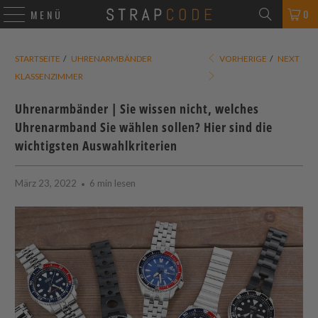
0
MENÜ
STARTSEITE
/
UHRENARMBÄNDER
VORHERIGE
/
NEXT
KLASSENZIMMER
Uhrenarmbänder | Sie wissen nicht, welches
Uhrenarmband Sie wählen sollen? Hier sind die
wichtigsten Auswahlkriterien
März 23, 2022
6 min lesen