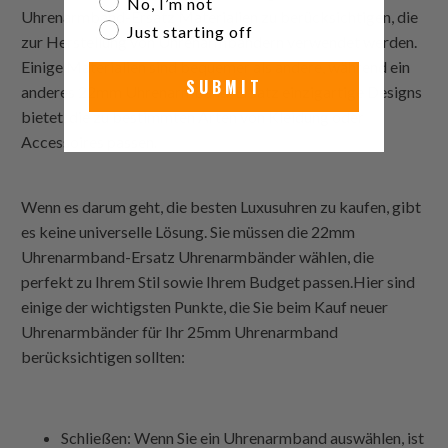
No, I’m not
Uhrenarmband-Ersatz
Materialien zu berücksichtigen, die
Just starting off
zur Herstellung von Uhrenarmbändern verwendet werden.
Einige Materialien sind bequemer als andere, während ein
SUBMIT
anderes
22mm Uhrenarmband-Ersatz
einzigartige Designs
bietet, die zu bestimmten Arten von Kleidung oder
Accessoires passen.
Wenn es darum geht, die besten Luxusuhren zu kaufen, gibt
es keine universelle Lösung. Sie müssen die
22mm
Uhrenarmband-Ersatz
Uhrenarmbänder wählen, die
perfekt zu Ihrem Stil sowie Ihrem Budget passen.Hier sind
einige der wichtigsten Punkte, die Sie beim Kauf neuer
Uhrenarmbänder für Ihr
25mm Uhrenarmband
berücksichtigen sollten:
Schließen: Wenn Sie ein Uhrenarmband auswählen, ist