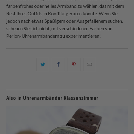
farbenfrohes oder helles Armband zu wählen, das mit dem
Rest Ihres Outfits in Konflikt geraten könnte. Wenn Sie
jedoch nach etwas Spaßigem oder Ausgefallenem suchen,
scheuen Sie sich nicht, mit verschiedenen Farben von
Perlon-Uhrenarmbändern zu experimentieren!
Teilen
Teilen
Teilen
Email
Sie
Sie
Sie
this
dies
dies
dies
to
auf
auf
auf
a
Twitter
Facebook
Pinterest
friend
Also in Uhrenarmbänder Klassenzimmer