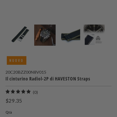
NUOVO
20C20BZZ00N8V015
Il cinturino Radiol-2P di HAVESTON Straps
0
(0)
recensioni
$29.35
totali
Qtà