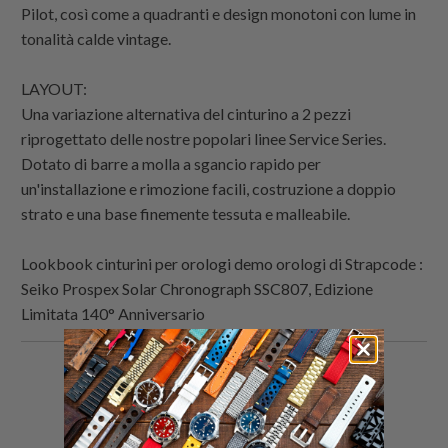
Pilot, così come a quadranti e design monotoni con lume in
tonalità calde vintage.
LAYOUT:
Una variazione alternativa del cinturino a 2 pezzi
riprogettato delle nostre popolari linee Service Series.
Dotato di barre a molla a sgancio rapido per
un'installazione e rimozione facili, costruzione a doppio
strato e una base finemente tessuta e malleabile.
Lookbook cinturini per orologi demo orologi di
Strapcode
:
Seiko Prospex Solar Chronograph SSC807, Edizione
Limitata 140° Anniversario
Condividi
Share
Condividi
Email
questo
this
questo
this
su
on
su
to