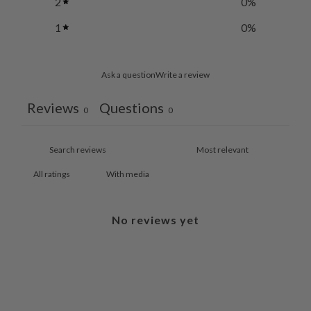
2
0
%
1
0
%
Ask a question
Write a review
Reviews
Questions
0
0
With media
No reviews yet