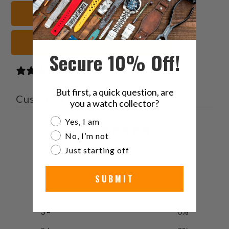
Twitter
Facebook
Pinterest
a
20mm Cinturini orologio
friend
neri Cinturini orologio
Secure 10% Off!
0 reviews
But first, a quick question, are
Customer reviews
you a watch collector?
Are you a watch collector?
Yes, I am
0
No, I’m not
/ 5
0 reviews
Just starting off
5
0
%
SUBMIT
4
0
%
3
0
%