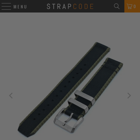
0
MENU