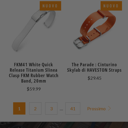
NUOVO
NUOVO
FKM41 White Quick
The Parade : Cinturino
Release Titanium Slinea
Skylab di HAVESTON Straps
Clasp FKM Rubber Watch
$29.45
Band, 20mm
$59.99
1
2
3
…
41
Prossimo