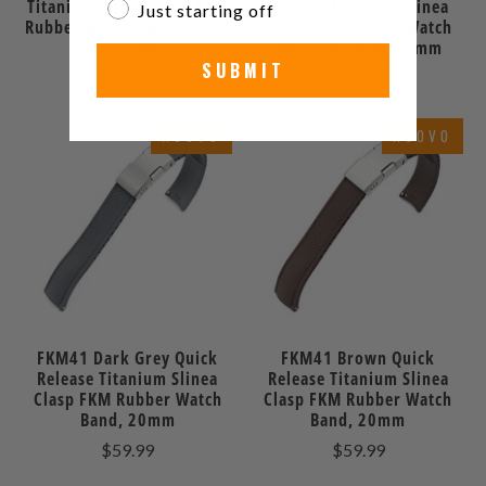
Titanium Slinea Clasp FKM
Release Titanium Slinea
Just starting off
Rubber Watch Band, 20mm
Clasp FKM Rubber Watch
or 22mm
Band, 20mm or 22mm
SUBMIT
$59.99
$59.99
NUOVO
NUOVO
FKM41 Dark Grey Quick
FKM41 Brown Quick
Release Titanium Slinea
Release Titanium Slinea
Clasp FKM Rubber Watch
Clasp FKM Rubber Watch
Band, 20mm
Band, 20mm
$59.99
$59.99