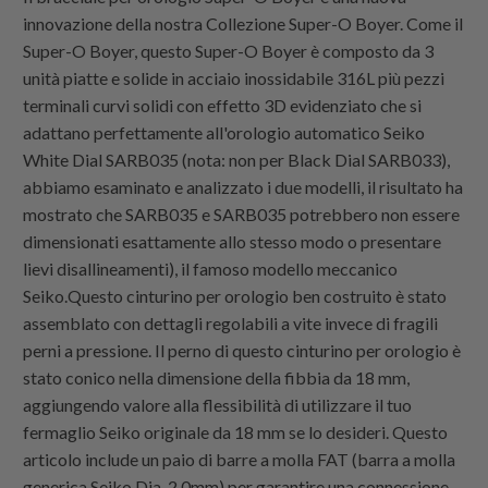
innovazione della nostra Collezione Super-O Boyer. Come il
Super-O Boyer, questo Super-O Boyer è composto da 3
unità piatte e solide in acciaio inossidabile 316L più pezzi
terminali curvi solidi con effetto 3D evidenziato che si
adattano perfettamente all'orologio automatico Seiko
White Dial SARB035 (nota: non per Black Dial SARB033),
abbiamo esaminato e analizzato i due modelli, il risultato ha
mostrato che SARB035 e SARB035 potrebbero non essere
dimensionati esattamente allo stesso modo o presentare
lievi disallineamenti), il famoso modello meccanico
Seiko.
Questo cinturino per orologio ben costruito è stato
assemblato con dettagli regolabili a vite invece di fragili
perni a pressione. Il perno di questo cinturino per orologio è
stato conico nella dimensione della fibbia da 18 mm,
aggiungendo valore alla flessibilità di utilizzare il tuo
fermaglio Seiko originale da 18 mm se lo desideri. Questo
articolo include un paio di barre a molla FAT (barra a molla
generica Seiko Dia. 2.0mm) per garantire una connessione