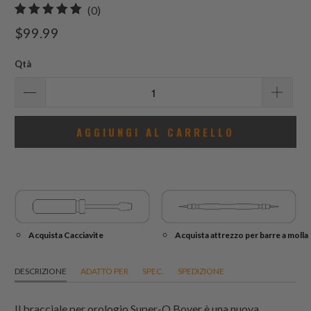
0
(0)
recensioni
$99.99
totali
Qtà
AGGIUNGI AL CARRELLO
Acquista Cacciavite
Acquista attrezzo per barre a molla
DESCRIZIONE
ADATTO PER
SPEC.
SPEDIZIONE
Il bracciale per orologio Super-O Boyer è una nuova