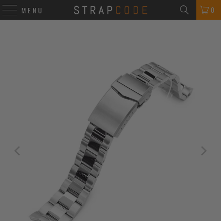
0
MENU