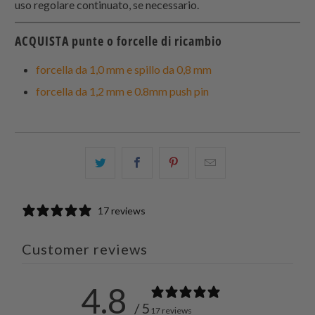
uso regolare continuato, se necessario.
ACQUISTA punte o forcelle di ricambio
forcella da 1,0 mm e spillo da 0,8 mm
forcella da 1,2 mm e 0.8mm push pin
Condividi
Share
Condividi
Email
questo
this
questo
this
su
on
su
to
17 reviews
Twitter
Facebook
Pinterest
a
friend
Customer reviews
4.8
/ 5
17 reviews