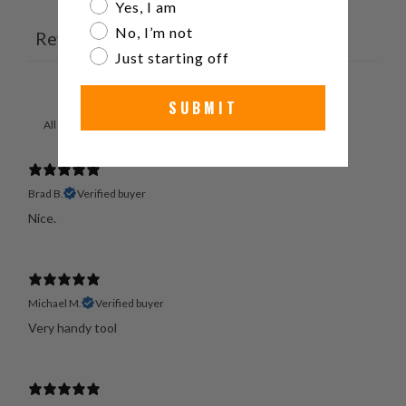
Are you a watch collector?
Yes, I am
No, I’m not
Reviews
Questions
17
0
Just starting off
SUBMIT
With media
Brad B.
Verified buyer
Nice.
Michael M.
Verified buyer
Very handy tool