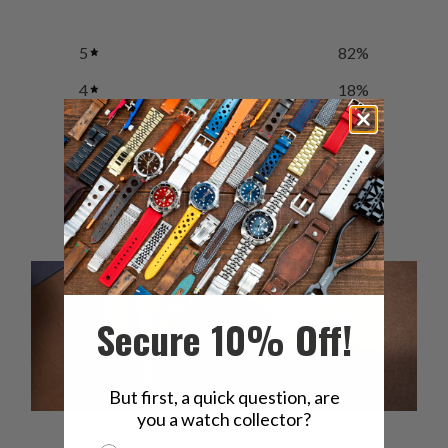
5
82
%
4
18
%
3
0
%
2
0
%
1
0
%
Secure 10% Off!
But first, a quick question, are
you a watch collector?
Ask a question
Write a review