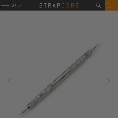
0
MENU