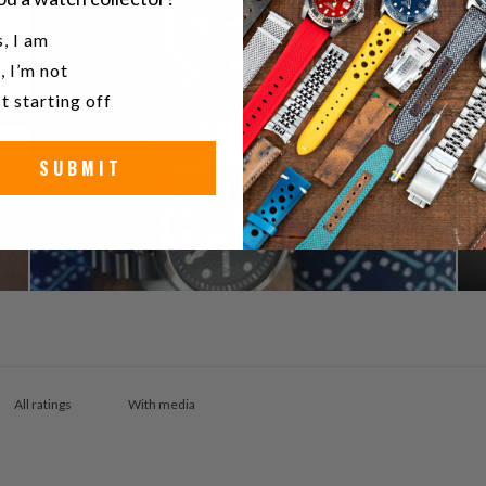
u a watch collector?
, I am
, I’m not
t starting off
SUBMIT
With media