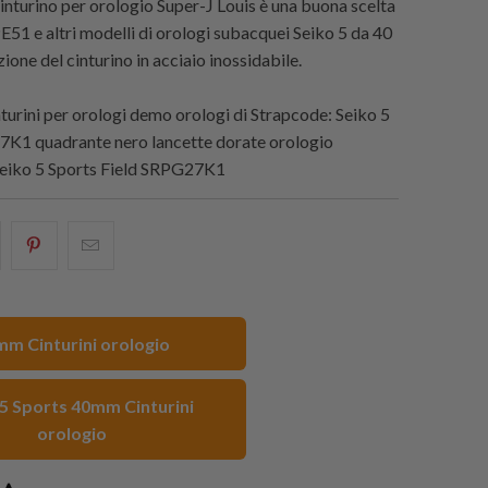
nturino per orologio Super-J Louis è una buona scelta
E51 e altri modelli di orologi subacquei Seiko 5 da 40
ione del cinturino in acciaio inossidabile.
urini per orologi demo orologi di
Strapcode
: Seiko 5
7K1 quadrante nero lancette dorate orologio
Seiko 5 Sports Field SRPG27K1
i
hare
Condividi
Email
his
questo
this
n
su
to
acebook
Pinterest
a
m Cinturini orologio
friend
 5 Sports 40mm Cinturini
orologio