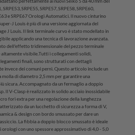
si adattano perfettamente ai nuovi Seiko 5 da 40 mm del
, SRPE53, SRPE55, SRPE57, SRPE58, SRPE60,
3 e SRPE67 Orologi Automatici. Il nuovo cinturino
uper-J Louis è più di una versione aggiornata del
age J Louis. Il link terminale curvo è stato modellato in
ibile applicando una tecnica di lavorazione avanzata.
nto dell'effetto tridimensionale del pezzo terminale
 altamente visibile.Tutti i collegamenti solidi,
legamenti finali, sono strutturati con dettagli
ite invece dei comuni perni. Questo articolo include un
 a molla di diametro 2,5 mm per garantire una
iù sicura. Accompagnato da un fermaglio a doppio
. Il V-Clasp è realizzato in solido acciaio inossidabile
cro fori extra per una regolazione della lunghezza
ratterizzato da un lucchetto di sicurezza a forma di V,
namica & design con bordo smussato per dare un
assiccio. La fibbia a doppio blocco smussato è ideale
di orologi con uno spessore approssimativo di 4,0 - 5,0