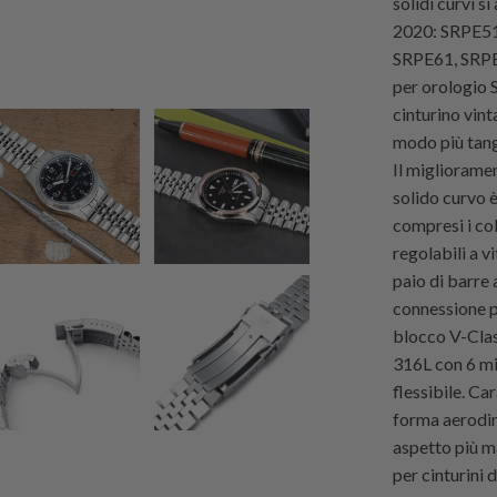
solidi curvi 
2020: SRPE51
SRPE61, SRPE6
per orologio S
cinturino vint
modo più tang
Il migliorame
solido curvo è
compresi i col
regolabili a v
paio di barre
connessione p
blocco V-Clasp
316L con 6 mi
flessibile. Ca
forma aerodi
aspetto più m
per cinturini 