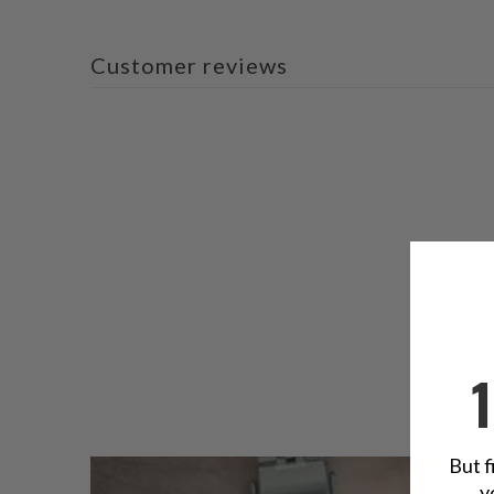
Customer reviews
But f
y