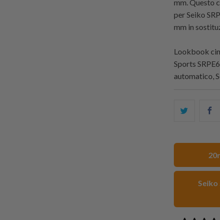
mm. Questo ci
per Seiko SRP
mm in sostituz
Lookbook cint
Sports SRPE6
automatico, 
Condivid
S
questo
t
su
o
Twitter
F
20m
Seiko