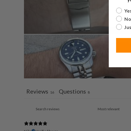
Are yo
Yes
No
Jus
Reviews
Questions
16
8