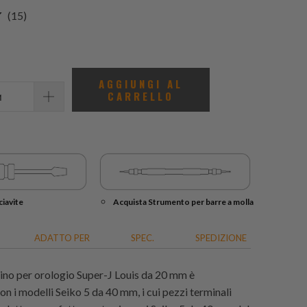
15
(15)
recensioni
totali
AGGIUNGI AL
CARRELLO
iavite
Acquista Strumento per barre a molla
ADATTO PER
SPEC.
SPEDIZIONE
ino per orologio Super-J Louis da 20 mm è
n i modelli Seiko 5 da 40 mm, i cui pezzi terminali