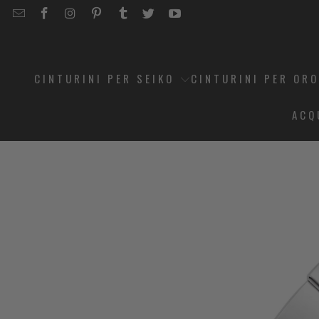
EMAIL
STRAPCODE
STRAPCODE
STRAPCODE
STRAPCODE
STRAPCODE
STRAPCODE
STRAPCODE
ON
ON
ON
ON
ON
ON
FACEBOOK
INSTAGRAM
PINTEREST
TUMBLR
TWITTER
YOUTUBE
CINTURINI PER SEIKO
CINTURINI PER OR
ACQ