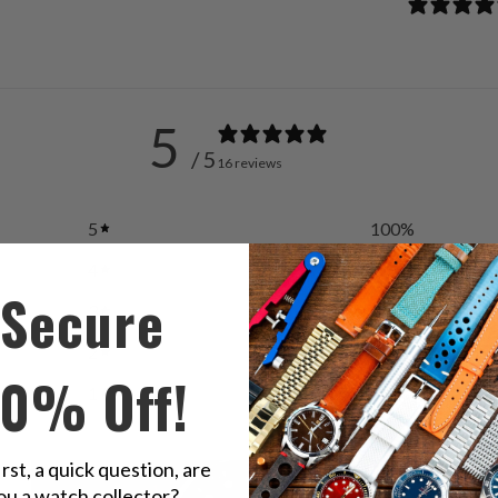
5
/ 5
16 reviews
5
100
%
4
0
%
Secure
3
0
%
2
0
%
10% Off!
1
0
%
irst, a quick question, are
ou a watch collector?