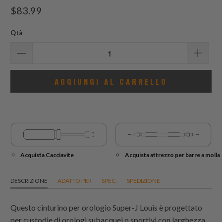
recensioni
$83.99
totali
Qtà
AGGIUNGI AL CARRELLO
Acquista Cacciavite
Acquista attrezzo per barre a molla
DESCRIZIONE
ADATTO PER
SPEC.
SPEDIZIONE
Questo cinturino per orologio Super-J Louis è progettato
per custodie di orologi subacquei o sportivi con larghezza