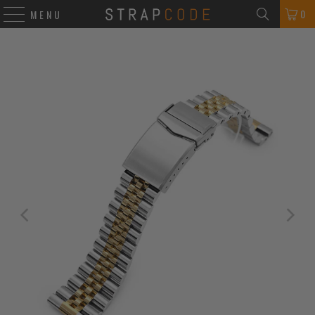
0
MENU