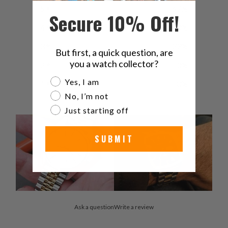
5
67
%
Secure 10% Off!
4
0
%
3
33
%
But first, a quick question, are
you a watch collector?
2
0
%
Are you a watch collector?
Yes, I am
1
0
%
No, I’m not
Just starting off
SUBMIT
Ask a question
Write a review