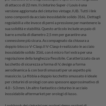
di attacco di 22 mm. Il cinturino Super-J Louis è una
versione aggiornata del cinturino vintage JUB. Tutti i link
sono composti da acciaio inossidabile solido 316L. Dettagli
regolabili a vite invece di perni a pressione per mantenere la
sua solidità e stabilità. Questo articolo include un paio di
barre a molla di diametro 2,5 mm per garantire una
connessione più sicura. Accompagnato da chiusura a
doppio blocco V-Clasp.Il V-Clasp è realizzato in acciaio
inossidabile solido 316L con 6 micro fori extra per una
regolazione della lunghezza flessibile. Caratterizzato da un
lucchetto di sicurezza a forma di V, design a forma
aerodinamica & con bordi smussati per un aspetto più
massiccio. La fibbia a doppio lucchetto smussato è ideale
per cinturini di orologi con uno spessore approssimativo di
4.0 - 5.0 mm. Un altro fantastico cinturino in acciaio
inossidabile aftermarket per orologi di lusso.
Lookbook dei cinturini per orologi demo orologi di