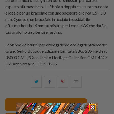
aerodinamica & design con bordi smussati per dare un
aspetto più massiccio. La fibbia a doppia chiusura smussata
è ideale per un bracciale con uno spessore di circa 3,5 - 5,0
mm. Questo è un bracciale in acciaio inossidabile
aftermarket da 19 mm su misura per i casi 44GS che darà al
tuo orologio un ulteriore fascino.
Lookbook cinturini per orologi demo orologi di
Strapcode
:
Grand Seiko Boutique Edizione Limitata SBGJ235 Hi-Beat
36000 GMT,?Grand Seiko Heritage Collection GMT 44GS
55° Anniversario LE SBGJ255
Condividi
Share
Condividi
Email
questo
this
questo
this
su
on
su
to
Twitter
Facebook
Pinterest
a
19mm Cinturini orologio
friend