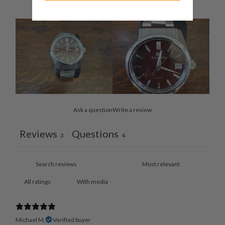
Ask a question
Write a review
Reviews
Questions
3
4
With media
Michael M.
Verified buyer