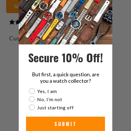
Grand Seiko 44GS Cinturini orologio
3 reviews
Customer reviews
Secure 10% Off!
4.3
/ 5
3 reviews
But first, a quick question, are
you a watch collector?
5
33
%
Are you a watch collector?
Yes, I am
4
67
%
No, I’m not
3
0
%
Just starting off
2
0
%
SUBMIT
1
0
%