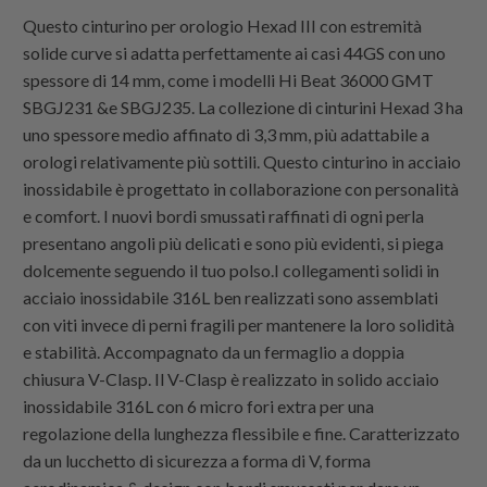
Questo cinturino per orologio Hexad III con estremità
solide curve si adatta perfettamente ai casi 44GS con uno
spessore di 14 mm, come i modelli Hi Beat 36000 GMT
SBGJ231 &e SBGJ235. La collezione di cinturini Hexad 3 ha
uno spessore medio affinato di 3,3 mm, più adattabile a
orologi relativamente più sottili. Questo cinturino in acciaio
inossidabile è progettato in collaborazione con personalità
e comfort. I nuovi bordi smussati raffinati di ogni perla
presentano angoli più delicati e sono più evidenti, si piega
dolcemente seguendo il tuo polso.I collegamenti solidi in
acciaio inossidabile 316L ben realizzati sono assemblati
con viti invece di perni fragili per mantenere la loro solidità
e stabilità. Accompagnato da un fermaglio a doppia
chiusura V-Clasp. Il V-Clasp è realizzato in solido acciaio
inossidabile 316L con 6 micro fori extra per una
regolazione della lunghezza flessibile e fine. Caratterizzato
da un lucchetto di sicurezza a forma di V, forma