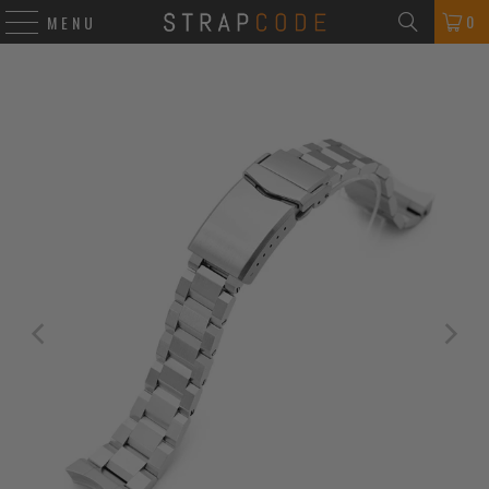
0
MENU