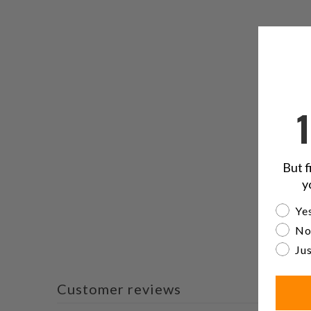
But f
y
Are yo
Yes
No
Jus
Customer reviews