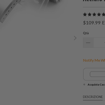
$109.99
E
Qtà
Notify Me Wh
Acquista Cacc
DESCRIZIONE