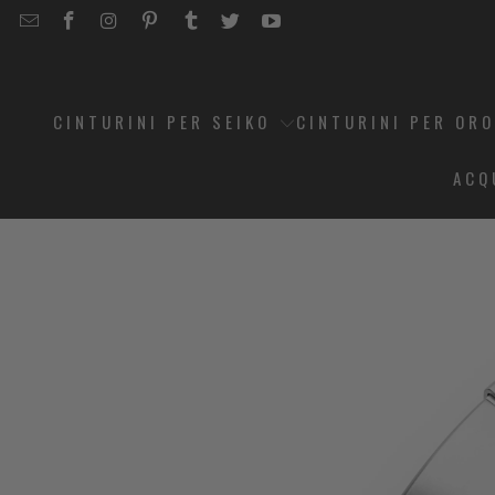
EMAIL
STRAPCODE
STRAPCODE
STRAPCODE
STRAPCODE
STRAPCODE
STRAPCODE
STRAPCODE
ON
ON
ON
ON
ON
ON
FACEBOOK
INSTAGRAM
PINTEREST
TUMBLR
TWITTER
YOUTUBE
CINTURINI PER SEIKO
CINTURINI PER OR
ACQ