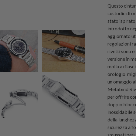
Questo cintur
custodie di o
stato ispirato
introdotto neg
aggiornato uti
regolazioni ra
rivetti sono e
versione in me
molla a rilasc
orologio, mig
un omaggio all
Metabind Rive
per offrire c
doppio blocco 
inossidabile 
della lunghezz
sicurezza a f
smussati per 