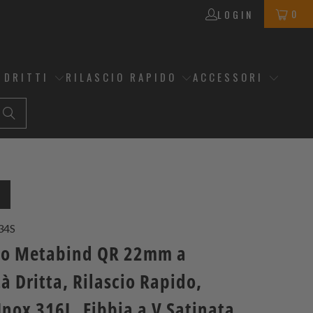
0
LOGIN
 DRITTI
RILASCIO RAPIDO
ACCESSORI
O
34S
no Metabind QR 22mm a
à Dritta, Rilascio Rapido,
Inox 316L, Fibbia a V Satinata