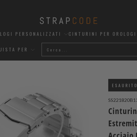
OLOGI PERSONALIZZATI
CINTURINI PER OROLOGI
UISTA PER
ESAURIT
SS221820B1
Cinturi
Estremit
Acciaio 