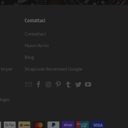
Contattaci
Contattaci
Nuovi Arrivi
Blog
rini per
Strapcode
Recensioni Google
Email
Strapcode
Strapcode
Strapcode
Strapcode
Strapcode
Strapcode
Strapcode
on
on
on
on
on
on
Facebook
Instagram
Pinterest
Tumblr
Twitter
YouTube
logio