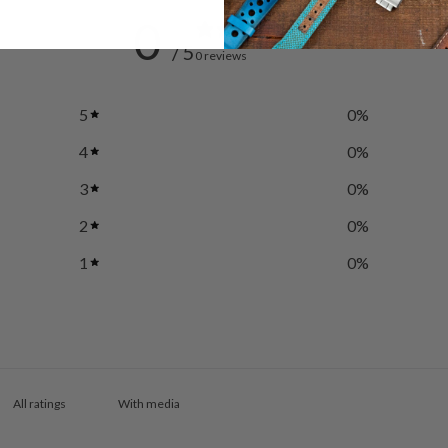
0
/ 5
0 reviews
5
0
%
4
0
%
3
0
%
2
0
%
1
0
%
With media