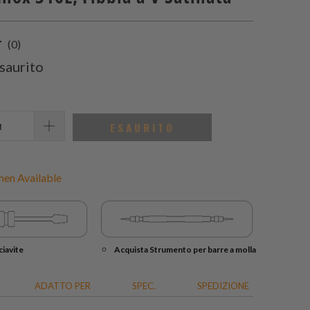
0
(0)
recensioni
saurito
totali
ESAURITO
en Available
iavite
Acquista Strumento per barre a molla
ADATTO PER
SPEC.
SPEDIZIONE