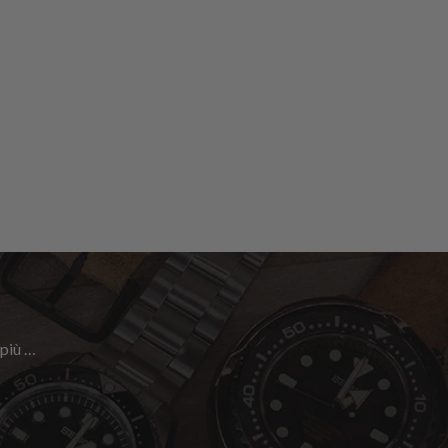
 più …