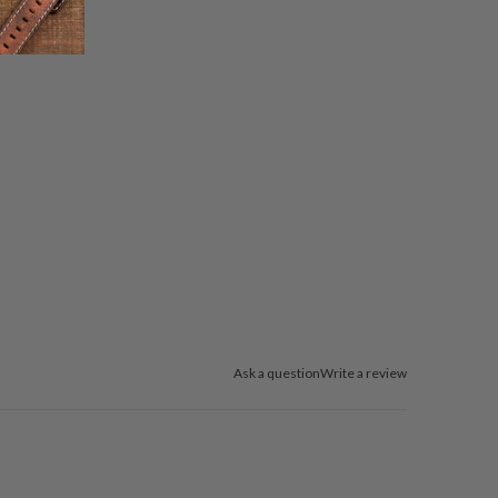
Ask a question
Write a review