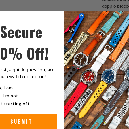
doppio blocco
di circa 3,5 -
inossidabile a
Secure
Lookbook cint
Kano Diver 
10% Off!
Condivid
S
irst, a quick question, are
questo
t
ou a watch collector?
su
o
Twitter
F
u a watch collector?
, I am
22m
, I’m not
t starting off
SUBMIT