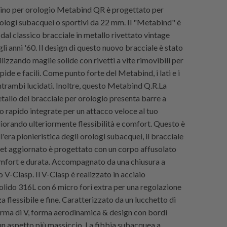
ino per orologio Metabind QR è progettato per
rologi subacquei o sportivi da 22 mm. Il "Metabind" è
 dal classico bracciale in metallo rivettato vintage
li anni '60. Il design di questo nuovo bracciale è stato
lizzando maglie solide con rivetti a vite rimovibili per
pide e facili. Come punto forte del Metabind, i lati e i
ntrambi lucidati. Inoltre, questo Metabind Q.R.La
tallo del bracciale per orologio presenta barre a
io rapido integrate per un attacco veloce al tuo
liorando ulteriormente flessibilità e comfort. Questo è
'era pionieristica degli orologi subacquei, il bracciale
t aggiornato è progettato con un corpo affusolato
omfort e durata. Accompagnato da una chiusura a
V-Clasp. Il V-Clasp è realizzato in acciaio
solido 316L con 6 micro fori extra per una regolazione
a flessibile e fine. Caratterizzato da un lucchetto di
orma di V, forma aerodinamica & design con bordi
un aspetto più massiccio. La fibbia subacquea a