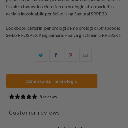
Un altro fantastico cinturino da orologio aftermarket in
acciaio inossidabile per Seiko King Samurai SRPE33.
Lookbook cinturini per orologi demo orologi di
Strapcode
:
Seiko PROSPEX King Samurai - Salva gli Oceani SRPE33K1
Condividi
Share
Condividi
Email
questo
this
questo
this
su
on
su
to
Twitter
Facebook
Pinterest
a
22mm Cinturini orologio
friend
8 reviews
Customer reviews