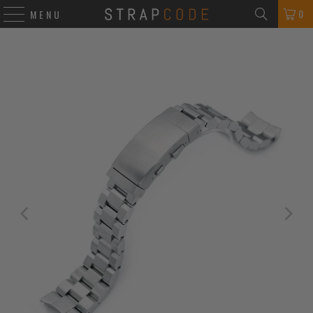
0
MENU