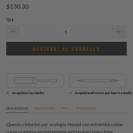
recensioni
$130.30
totali
Qtà
AGGIUNGI AL CARRELLO
Acquista Cacciavite
Acquista attrezzo per barre a molla
DESCRIZIONE
ADATTO PER
SPEC.
SPEDIZIONE
Questo cinturino per orologio Hexad con estremità solide
curve si adatta perfettamente agli orologi Seiko King