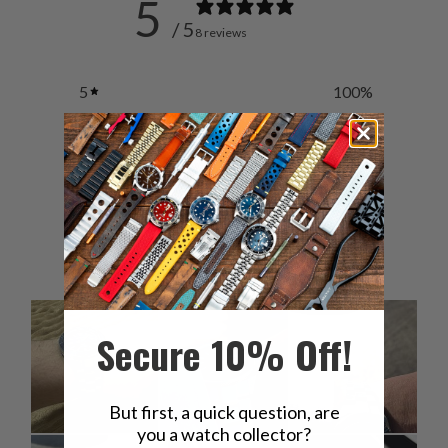
5
/ 5
8 reviews
5
100
%
4
0
%
3
0
%
2
0
%
1
0
%
Secure 10% Off!
But first, a quick question, are
you a watch collector?