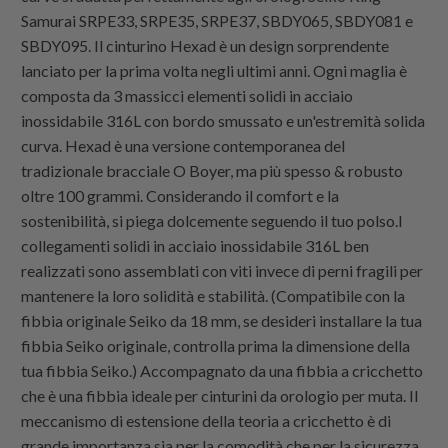
Samurai SRPE33, SRPE35, SRPE37, SBDY065, SBDY081 e
SBDY095. Il cinturino Hexad è un design sorprendente
lanciato per la prima volta negli ultimi anni. Ogni maglia è
composta da 3 massicci elementi solidi in acciaio
inossidabile 316L con bordo smussato e un'estremità solida
curva. Hexad è una versione contemporanea del
tradizionale bracciale O Boyer, ma più spesso & robusto
oltre 100 grammi. Considerando il comfort e la
sostenibilità, si piega dolcemente seguendo il tuo polso.I
collegamenti solidi in acciaio inossidabile 316L ben
realizzati sono assemblati con viti invece di perni fragili per
mantenere la loro solidità e stabilità. (Compatibile con la
fibbia originale Seiko da 18 mm, se desideri installare la tua
fibbia Seiko originale, controlla prima la dimensione della
tua fibbia Seiko.) Accompagnato da una fibbia a cricchetto
che è una fibbia ideale per cinturini da orologio per muta. Il
meccanismo di estensione della teoria a cricchetto è di
grande importanza sia per la comodità che per la sicurezza.