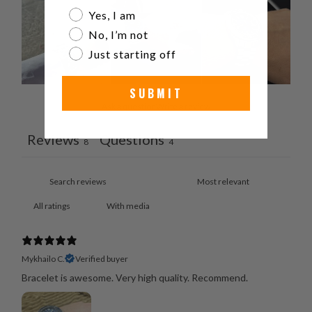
Are you a watch collector?
Yes, I am
No, I’m not
Just starting off
SUBMIT
Ask a question
Write a review
Reviews
Questions
8
4
With media
Mykhailo C.
Verified buyer
Bracelet is awesome. Very high quality. Recommend.