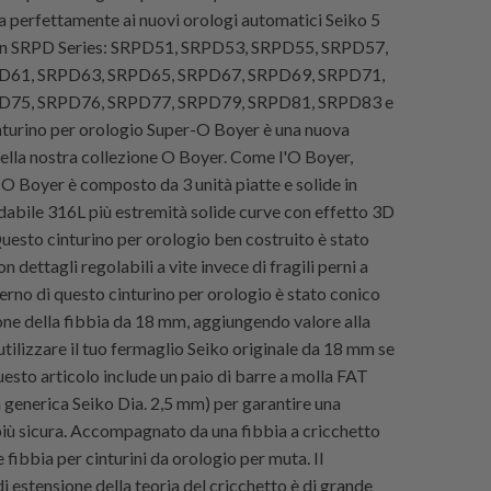
ta perfettamente ai nuovi orologi automatici Seiko 5
rn SRPD Series: SRPD51, SRPD53, SRPD55, SRPD57,
D61, SRPD63, SRPD65, SRPD67, SRPD69, SRPD71,
D75, SRPD76, SRPD77, SRPD79, SRPD81, SRPD83 e
nturino per orologio Super-O Boyer è una nuova
ella nostra collezione O Boyer. Come l'O Boyer,
O Boyer è composto da 3 unità piatte e solide in
idabile 316L più estremità solide curve con effetto 3D
uesto cinturino per orologio ben costruito è stato
 dettagli regolabili a vite invece di fragili perni a
perno di questo cinturino per orologio è stato conico
one della fibbia da 18 mm, aggiungendo valore alla
i utilizzare il tuo fermaglio Seiko originale da 18 mm se
uesto articolo include un paio di barre a molla FAT
a generica Seiko Dia. 2,5 mm) per garantire una
iù sicura. Accompagnato da una fibbia a cricchetto
e fibbia per cinturini da orologio per muta. Il
 estensione della teoria del cricchetto è di grande