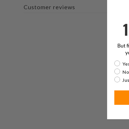
Customer reviews
But f
y
Are yo
Yes
No
Jus