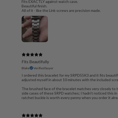
Fits EXACTLY against watch case.
Beautiful finish.
All of it - like the Link screws are precision made.
Fits Beautifully
Blake
Verified buyer
I ordered this bracelet for my SRPD55K3 and it fits beauti
adjusted myself in about 10 minutes with the included scr
The brushed face of the bracelet matches very closely to 
side cases of these SRPD watches; I hadn't noticed this in 
ratchet buckle is worth every penny when you order it alread