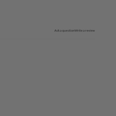
Ask a question
Write a review