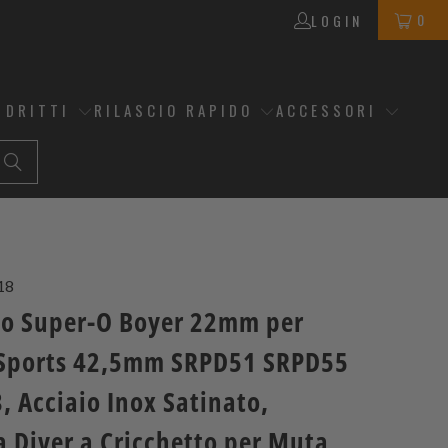
0
LOGIN
 DRITTI
RILASCIO RAPIDO
ACCESSORI
18
no Super-O Boyer 22mm per
 Sports 42,5mm SRPD51 SRPD55
 Acciaio Inox Satinato,
 Diver a Cricchetto per Muta