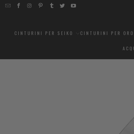
EMAIL
STRAPCODE
STRAPCODE
STRAPCODE
STRAPCODE
STRAPCODE
STRAPCODE
STRAPCODE
ON
ON
ON
ON
ON
ON
FACEBOOK
INSTAGRAM
PINTEREST
TUMBLR
TWITTER
YOUTUBE
CINTURINI PER SEIKO
CINTURINI PER OR
ACQ