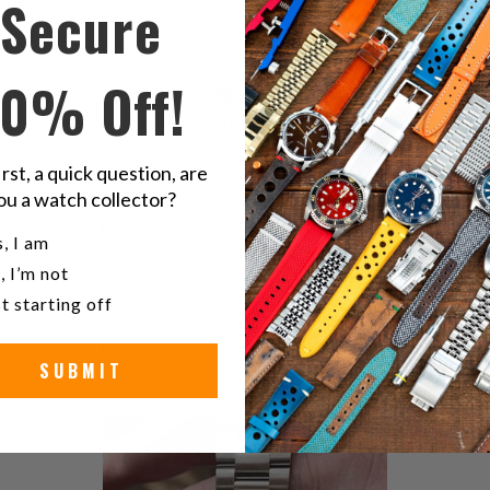
Secure
10% Off!
5
/ 5
4 reviews
irst, a quick question, are
5
100
%
ou a watch collector?
4
0
%
u a watch collector?
, I am
3
0
%
, I’m not
t starting off
2
0
%
1
0
%
SUBMIT