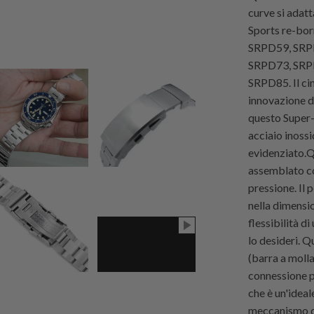
curve si adat
Sports re-bo
SRPD59, SRP
SRPD73, SRP
SRPD85. Il ci
innovazione d
questo Super-
acciaio inoss
evidenziato.Q
assemblato con
pressione. Il 
nella dimensi
flessibilità d
lo desideri. Q
(barra a moll
connessione p
che è un'ideal
meccanismo di