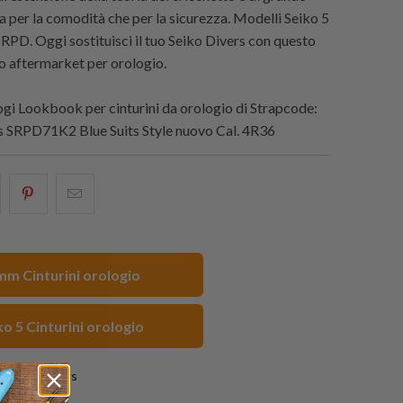
a per la comodità che per la sicurezza. Modelli Seiko 5
SRPD. Oggi sostituisci il tuo Seiko Divers con questo
no aftermarket per orologio.
gi Lookbook per cinturini da orologio di
Strapcode
:
s SRPD71K2 Blue Suits Style nuovo Cal. 4R36
i
hare
Condividi
Email
his
questo
this
n
su
to
acebook
Pinterest
a
m Cinturini orologio
friend
ko 5 Cinturini orologio
4 reviews