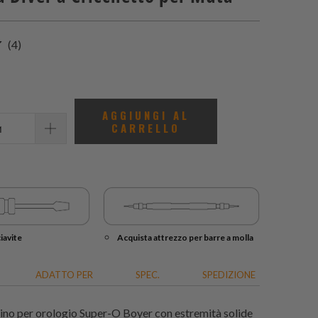
4
(4)
recensioni
totali
AGGIUNGI AL
CARRELLO
iavite
Acquista attrezzo per barre a molla
ADATTO PER
SPEC.
SPEDIZIONE
ino per orologio Super-O Boyer con estremità solide