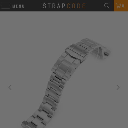
0
MENU