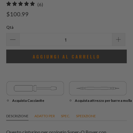
6
(6)
recensioni
$100.99
totali
Qtà
AGGIUNGI AL CARRELLO
Acquista Cacciavite
Acquista attrezzo per barre a molla
DESCRIZIONE
ADATTO PER
SPEC.
SPEDIZIONE
Questo cinturino per orologio Super-O Boyer con