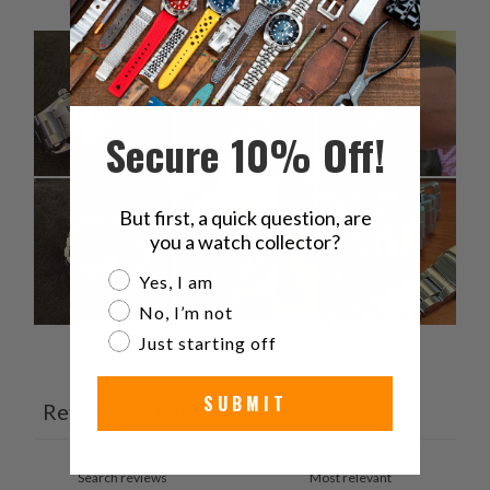
Secure 10% Off!
But first, a quick question, are
you a watch collector?
Are you a watch collector?
Yes, I am
No, I’m not
Just starting off
Ask a question
Write a review
SUBMIT
Reviews
Questions
6
4