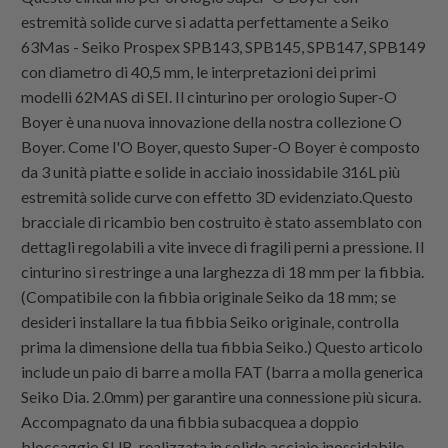
estremità solide curve si adatta perfettamente a Seiko
63Mas - Seiko Prospex SPB143, SPB145, SPB147, SPB149
con diametro di 40,5 mm, le interpretazioni dei primi
modelli 62MAS di SEI. Il cinturino per orologio Super-O
Boyer è una nuova innovazione della nostra collezione O
Boyer. Come l'O Boyer, questo Super-O Boyer è composto
da 3 unità piatte e solide in acciaio inossidabile 316L più
estremità solide curve con effetto 3D evidenziato.Questo
bracciale di ricambio ben costruito è stato assemblato con
dettagli regolabili a vite invece di fragili perni a pressione. Il
cinturino si restringe a una larghezza di 18 mm per la fibbia.
(Compatibile con la fibbia originale Seiko da 18 mm; se
desideri installare la tua fibbia Seiko originale, controlla
prima la dimensione della tua fibbia Seiko.) Questo articolo
include un paio di barre a molla FAT (barra a molla generica
Seiko Dia. 2.0mm) per garantire una connessione più sicura.
Accompagnato da una fibbia subacquea a doppio
bloccaggio SUB, realizzata in solido acciaio inossidabile