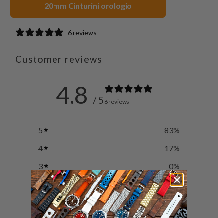
20mm Cinturini orologio
friend
6 reviews
Customer reviews
4.8
/ 5
6 reviews
5
83
%
4
17
%
3
0
%
2
0
%
1
0
%