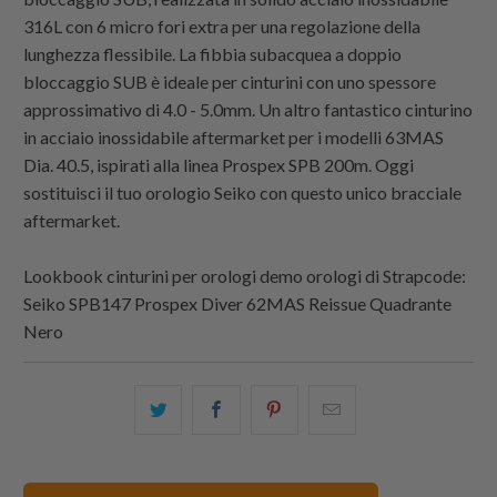
316L con 6 micro fori extra per una regolazione della
lunghezza flessibile. La fibbia subacquea a doppio
bloccaggio SUB è ideale per cinturini con uno spessore
approssimativo di 4.0 - 5.0mm. Un altro fantastico cinturino
in acciaio inossidabile aftermarket per i modelli 63MAS
Dia. 40.5, ispirati alla linea Prospex SPB 200m. Oggi
sostituisci il tuo orologio Seiko con questo unico bracciale
aftermarket.
Lookbook cinturini per orologi demo orologi di
Strapcode
:
Seiko SPB147 Prospex Diver 62MAS Reissue Quadrante
Nero
Condividi
Share
Condividi
Email
questo
this
questo
this
su
on
su
to
Twitter
Facebook
Pinterest
a