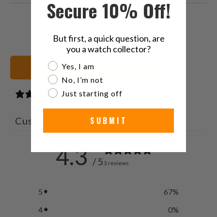
Secure 10% Off!
Condividi
Share
Condividi
Email
questo
this
questo
this
But first, a quick question, are
you a watch collector?
su
on
su
to
Twitter
Facebook
Pinterest
a
Are you a watch collector?
Yes, I am
Vedi tutti i cinturini
friend
No, I’m not
Just starting off
3 reviews
SUBMIT
Customer reviews
4.3
/ 5
3 reviews
5
67
%
4
0
%