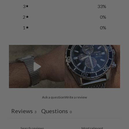
3
33
%
2
0
%
1
0
%
Ask a question
Write a review
Reviews
Questions
3
0