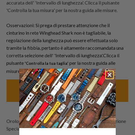
accurata dell' 'Intervallo di lunghezza'. Clicca il pulsante
'Controlla la tua misura' per la nostra guida alle misure.
Osservazioni: Si prega di prestare attenzione che il
cinturino in rete Winghead Shark non è tagliabile, la
regolazione della lunghezza può essere effettuata solo
tramite la fibbia, pertanto è altamente raccomandata una
corretta selezione dell' 'Intervallo di lunghezza'.Clicca il
pulsante
per la nostra guida alle
'Controlla la tua taglia'
misure.
Controlla la tua taglia
QUI
Orologi demo Lookbook: SEI 5 Sports Brian May Edizione
Speciale SRPE83