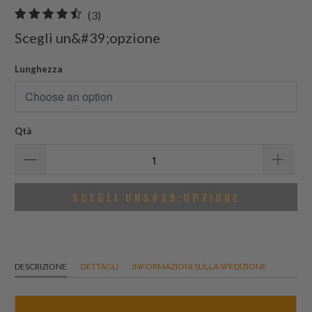
3
(3)
recensioni
Scegli un&#39;opzione
totali
Lunghezza
Qtà
SCEGLI UN&#39;OPZIONE
DESCRIZIONE
DETTAGLI
INFORMAZIONI SULLA SPEDIZIONE