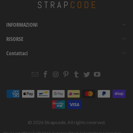
INFORMAZIONI
RISORSE
Contattaci
Email
Strapcode
Strapcode
Strapcode
Strapcode
Strapcode
Strapcode
Strapcode
on
on
on
on
on
on
Facebook
Instagram
Pinterest
Tumblr
Twitter
YouTube
© 2026
Strapcode
. All rights reserved.
We are not affiliated with RX SA, Audemars Piguet, Seiko Holdings Corporation,