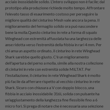
acciaio inossidabile solido. L'intero sviluppo non è facile; dal
prototipo alla produzione richiede molto tempo. Affrontare
l'elevato tasso di esaurimento costoso per perseguire la
migliore qualità del cinturino Mesh vale ancora la pena. Il
miglioramento del fermaglio solido ora può nascondere
bene la molla.Questo cinturino in rete a forma di squalo
Winghead con estremità affusolata ha una larghezza delle
anse ridotta verso l'estremità della fibbia in rari 4 mm. Per
chi ama un aspetto ordinato, il cinturino in rete Winghead
Shark sarebbe quello giusto. C'è un miglioramento
dell'apertura del perno a molla, simile alla nostra collezione
di cinturini in rete con estremità solide MiLTAT. Per
l'installazione, il cinturino in rete Winghead Shark è molto
più facile da afferrare rispetto al vecchio cinturino in rete
Shark. Sicuro con chiusura a V con doppio blocco, una
fibbia in acciaio inossidabile 316L solida con pulsante ha
un'aggiustamento della lunghezza fine flessibile fino a 6
micro fori. Si prega di notare che è necessaria una selezione