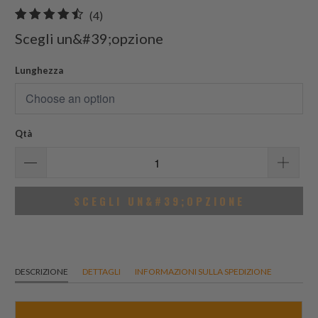
4
(4)
recensioni
Scegli un&#39;opzione
totali
Lunghezza
Qtà
SCEGLI UN&#39;OPZIONE
DESCRIZIONE
DETTAGLI
INFORMAZIONI SULLA SPEDIZIONE