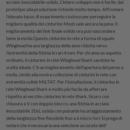
acciaio inossidabile solido. L'intero sviluppo non è facile; dal
prototipo alla produzione richiede molto tempo. Affrontare
l'elevato tasso di esaurimento costoso per perseguire la
migliore qualità del cinturino Mesh vale ancora la pena. Il
miglioramento del link finale solido ora può nascondere
bene la molla.Questo cinturino in rete a forma di squalo
Winghead ha una larghezza delle anse ridotta verso
l'estremità della fibbia in rari 4 mm. Per chi ama un aspetto
ordinato, il cinturino in rete Winghead Shark sarebbe la
scelta ideale. C'è un miglioramento dell'apertura del perno a
molla, simile alla nostra collezione di cinturini in rete con
estremità solide MiLTAT. Per l'installazione, il cinturino in
rete Winghead Shark è molto più facile da afferrare
rispetto al vecchio cinturino in rete Shark. Sicuro con
chiusura a V con doppio blocco, una fibbia in acciaio
inossidabile 316L solida con pulsante ha un'aggiustamento
della lunghezza fine flessibile fino a 6 micro fori. Si prega di
notare che è necessaria una selezione accurata dell'